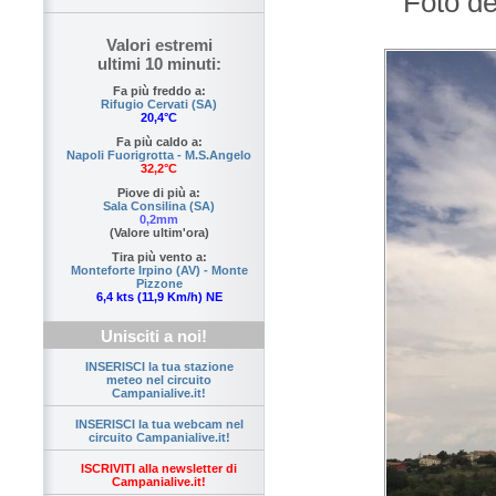
Foto de
Valori estremi
ultimi 10 minuti:
Fa più freddo a:
Rifugio Cervati (SA)
20,4°C
Fa più caldo a:
Napoli Fuorigrotta - M.S.Angelo
32,2°C
Piove di più a:
Sala Consilina (SA)
0,2mm
(Valore ultim'ora)
Tira più vento a:
Monteforte Irpino (AV) - Monte
Pizzone
6,4 kts (11,9 Km/h) NE
Unisciti a noi!
INSERISCI la tua stazione
meteo nel circuito
Campanialive.it!
INSERISCI la tua webcam nel
circuito Campanialive.it!
ISCRIVITI alla newsletter di
Campanialive.it!