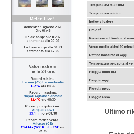
Temperatura massima
Temperatura minima
Meteo Live!
Indice di calore
domenica 9 agosto 2026
Umidità
Ore 08:46
Il Sole sorge alle
06:07
Pressione sul livello del mar
e tramonta alle
20:09
Vento medio ultimi 10 minut
La Luna sorge alle
01:51
e tramonta alle
17:56
Raffica massima di oggi
Temperatura percepita al ve
Valori estremi
nelle 24 ore:
Pioggia ultim'ora
Record minima:
Pioggia oggi
Laceno (AV) Lacenolandia
11,4°C
ore 08:30
Pioggia mese
Record massima:
Napoli Agnano Solfatara
Pioggia anno
32,4°C
ore 08:30
Record precipitazione:
Ultimo ri
Atripalda (AV)
13,4mm
ore 08:30
Record raffica vento:
Arienzo (CE)
20,4 kts (37,8 Km/h) ENE
ore
08:30