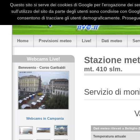
Questo sito si serve dei cookies di Google per l'erogazione dei serv
sull'utilizzo del sito da parte degli utenti sono condivise con Goo
consentono di tracciare gli utenti demograficamente. Proseguen
Home
Previsioni meteo
Live!
Dati meteo
Ser
Stazione met
Webcams Live!
mt. 410 slm.
Benevento - Corso Garibaldi
Servizio di mon
V
Webcams in Campania
Dati meteo rilevati a Beltiglio 
Temperatura attuale