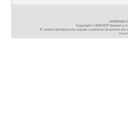
07/08/2026 03
Copyright © 2009 RTF Sistemi s.r.l.
E' vietato riprodurre e/o copiare i contenuti di questo sito
Power