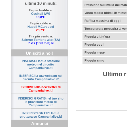
ultimi 10 minuti:
Pressione sul livello del mar
Fa più freddo a:
Vento medio ultimi 10 minut
Cesinali (AV)
18,8°C
Raffica massima di oggi
Fa più caldo a:
Napoli V.Carducci
Temperatura percepita al ve
28,7°C
Tira più vento a:
Pioggia ultim'ora
Salerno Torrione alto (SA)
7 kts (13 Km/h) N
Pioggia oggi
Unisciti a noi!
Pioggia mese
Pioggia anno
INSERISCI la tua stazione
meteo nel circuito
Campanialive.it!
Ultimo r
INSERISCI la tua webcam nel
circuito Campanialive.it!
ISCRIVITI alla newsletter di
Campanialive.it!
INSERISCI GRATIS nel tuo sito
le previsioni meteo di
Campanialive.it!
INSERISCI GRATIS la tua
struttura su Campanialive.it!
Annunci