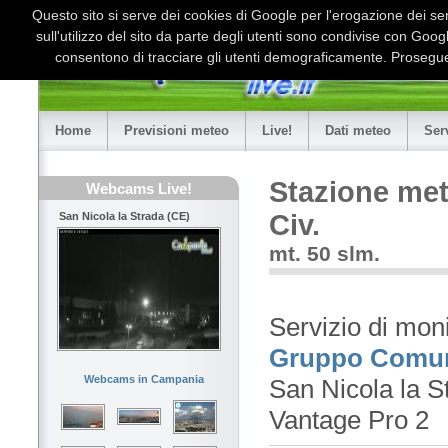
Questo sito si serve dei cookies di Google per l'erogazione dei serv
sull'utilizzo del sito da parte degli utenti sono condivise con Goo
consentono di tracciare gli utenti demograficamente. Proseguen
Home
Previsioni meteo
Live!
Dati meteo
Ser
Stazione met
Webcams Live!
Civ.
San Nicola la Strada (CE)
mt. 50 slm.
Servizio di mon
Gruppo Comuna
Webcams in Campania
San Nicola la S
Vantage Pro 2