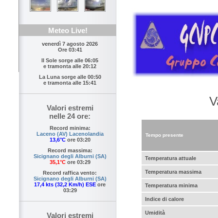
Meteo Live!
venerdì 7 agosto 2026
Ore 03:41
Il Sole sorge alle
06:05
e tramonta alle
20:12
La Luna sorge alle
00:50
e tramonta alle
15:41
V
Valori estremi
nelle 24 ore:
Record minima:
Laceno (AV) Lacenolandia
Tempo presente
13,6°C
ore 03:20
Record massima:
Sicignano degli Alburni (SA)
Temperatura attuale
35,1°C
ore 03:29
Temperatura massima
Record raffica vento:
Sicignano degli Alburni (SA)
17,4 kts (32,2 Km/h) ESE
ore
Temperatura minima
03:29
Indice di calore
Umidità
Valori estremi