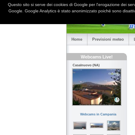
Questo sito si serve dei cookies di Google per l'erogazione dei serviz
Google. Google Analytics è stato anonimizzato poiché sono disattiv
Home
Previsioni meteo
Webcams Live!
Casalnuovo (NA)
Webcams in Campania