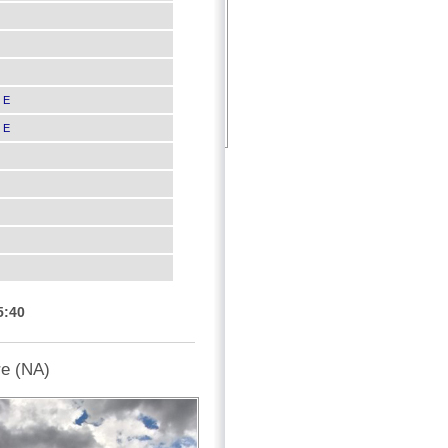
. E
. E
5:40
re (NA)