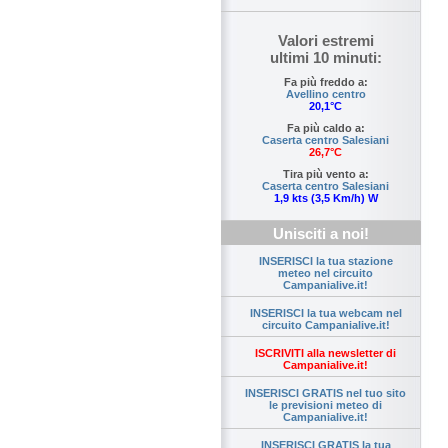
Valori estremi
ultimi 10 minuti:
Fa più freddo a:
Avellino centro
20,1°C
Fa più caldo a:
Caserta centro Salesiani
26,7°C
Tira più vento a:
Caserta centro Salesiani
1,9 kts (3,5 Km/h) W
Unisciti a noi!
INSERISCI la tua stazione
meteo nel circuito
Campanialive.it!
INSERISCI la tua webcam nel
circuito Campanialive.it!
ISCRIVITI alla newsletter di
Campanialive.it!
INSERISCI GRATIS nel tuo sito
le previsioni meteo di
Campanialive.it!
INSERISCI GRATIS la tua