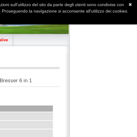
ioni sull'utilizzo del sito da parte degli utenti sono condivise con
✖
 Proseguendo la navigazione si acconsente all'utilizzo dei cookies.
Home
Contatti
Sitemap
live
Bresser 6 in 1