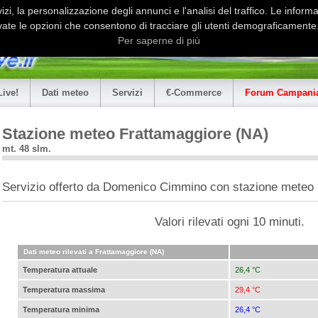
i, la personalizzazione degli annunci e l'analisi del traffico. Le informaz
ate le opzioni che consentono di tracciare gli utenti demograficamente.
Per saperne di più
Live!
Dati meteo
Servizi
€-Commerce
Forum Campania
Stazione meteo Frattamaggiore (NA)
mt. 48 slm.
Servizio offerto da Domenico Cimmino con stazione meteo 
Valori rilevati ogni 10 minuti.
Dati meteo rilevati a Frattamaggiore (NA)
Temperatura attuale
26,4 °C
Temperatura massima
29,4 °C
Temperatura minima
26,4 °C