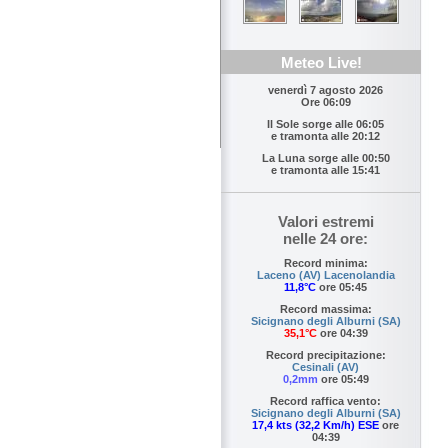
Meteo Live!
venerdì 7 agosto 2026
Ore 06:09
Il Sole sorge alle
06:05
e tramonta alle
20:12
La Luna sorge alle
00:50
e tramonta alle
15:41
Valori estremi
nelle 24 ore:
Record minima:
Laceno (AV) Lacenolandia
11,8°C
ore 05:45
Record massima:
Sicignano degli Alburni (SA)
35,1°C
ore 04:39
Record precipitazione:
Cesinali (AV)
0,2mm
ore 05:49
Record raffica vento:
Sicignano degli Alburni (SA)
17,4 kts (32,2 Km/h) ESE
ore
04:39