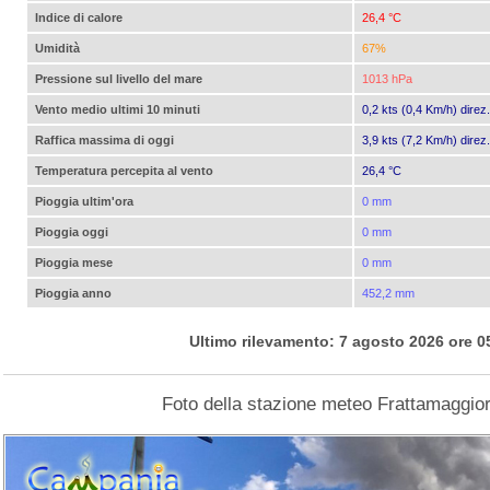
Indice di calore
26,4 °C
Umidità
67%
Pressione sul livello del mare
1013 hPa
Vento medio ultimi 10 minuti
0,2 kts (0,4 Km/h) direz
Raffica massima di oggi
3,9 kts (7,2 Km/h) direz
Temperatura percepita al vento
26,4 °C
Pioggia ultim'ora
0 mm
Pioggia oggi
0 mm
Pioggia mese
0 mm
Pioggia anno
452,2 mm
Ultimo rilevamento: 7 agosto 2026 ore 0
Foto della stazione meteo Frattamaggio