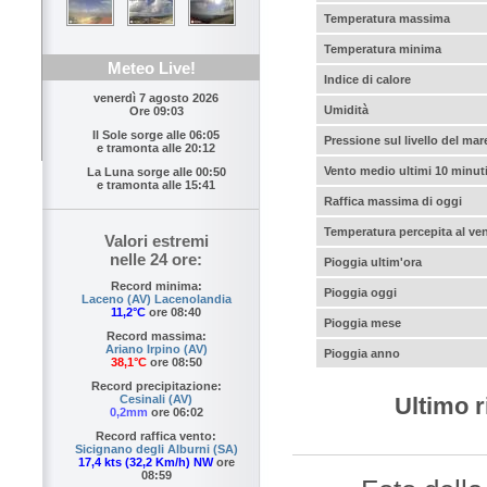
Temperatura massima
Temperatura minima
Meteo Live!
Indice di calore
venerdì 7 agosto 2026
Umidità
Ore 09:03
Il Sole sorge alle
06:05
Pressione sul livello del mar
e tramonta alle
20:12
Vento medio ultimi 10 minut
La Luna sorge alle
00:50
e tramonta alle
15:41
Raffica massima di oggi
Temperatura percepita al ve
Valori estremi
nelle 24 ore:
Pioggia ultim'ora
Record minima:
Pioggia oggi
Laceno (AV) Lacenolandia
11,2°C
ore 08:40
Pioggia mese
Record massima:
Ariano Irpino (AV)
Pioggia anno
38,1°C
ore 08:50
Record precipitazione:
Ultimo r
Cesinali (AV)
0,2mm
ore 06:02
Record raffica vento:
Sicignano degli Alburni (SA)
17,4 kts (32,2 Km/h) NW
ore
08:59