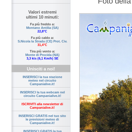
Foto dell
Valori estremi
ultimi 10 minuti:
Fa più freddo a:
Montano Antilia (SA)
22,8°C
Fa più caldo a:
S.Nicola la Strada (CE) Prot. Civ.
31,4°C
Tira più vento a:
Monte di Procida (NA)
3,3 kts (6,1 Km/h) SE
Unisciti a noi!
INSERISCI la tua stazione
meteo nel circuito
Campanialive.it!
INSERISCI la tua webcam nel
circuito Campanialive.it!
ISCRIVITI alla newsletter di
Campanialive.it!
INSERISCI GRATIS nel tuo sito
le previsioni meteo di
Campanialive.it!
INSERISCI GRATIS la tua