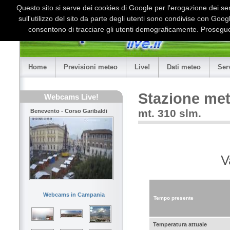
Questo sito si serve dei cookies di Google per l'erogazione dei serv
sull'utilizzo del sito da parte degli utenti sono condivise con Goo
consentono di tracciare gli utenti demograficamente. Proseguen
Home
Previsioni meteo
Live!
Dati meteo
Ser
Stazione me
Webcams Live!
mt. 310 slm.
Benevento - Corso Garibaldi
V
Webcams in Campania
Tempo presente
Temperatura attuale