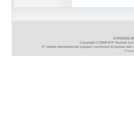
07/08/2026 09
Copyright © 2009 RTF Sistemi s.r.l.
E' vietato riprodurre e/o copiare i contenuti di questo sito
Power