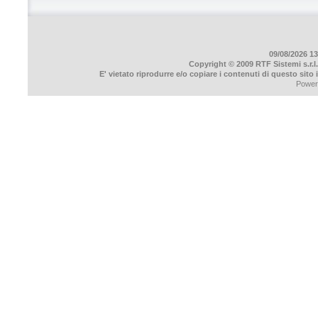
09/08/2026 13
Copyright © 2009 RTF Sistemi s.r.l.
E' vietato riprodurre e/o copiare i contenuti di questo sito
Power