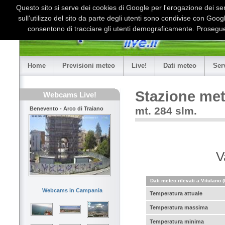
Questo sito si serve dei cookies di Google per l'erogazione dei serv
sull'utilizzo del sito da parte degli utenti sono condivise con Goo
consentono di tracciare gli utenti demograficamente. Proseguen
Home
Previsioni meteo
Live!
Dati meteo
Ser
Stazione met
Webcams Live!
mt. 284 slm.
Benevento - Arco di Traiano
V
Dati meteo rilevati a Vitulano 
Webcams in Campania
Temperatura attuale
Temperatura massima
Temperatura minima