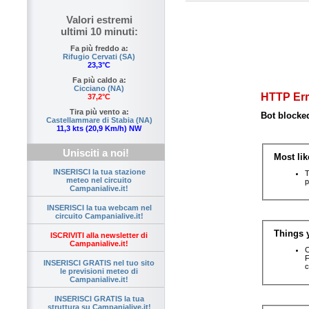
Valori estremi
ultimi 10 minuti:
Fa più freddo a:
Rifugio Cervati (SA)
23,3°C
Fa più caldo a:
Cicciano (NA)
37,2°C
Tira più vento a:
Castellammare di Stabia (NA)
11,3 kts (20,9 Km/h) NW
Unisciti a noi!
INSERISCI la tua stazione
meteo nel circuito
Campanialive.it!
INSERISCI la tua webcam nel
circuito Campanialive.it!
ISCRIVITI alla newsletter di
Campanialive.it!
INSERISCI GRATIS nel tuo sito
le previsioni meteo di
Campanialive.it!
INSERISCI GRATIS la tua
struttura su Campanialive.it!