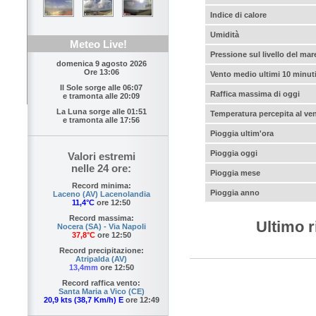
Indice di calore
Umidità
Meteo Live!
Pressione sul livello del mar
domenica 9 agosto 2026
Ore 13:06
Vento medio ultimi 10 minut
Il Sole sorge alle
06:07
Raffica massima di oggi
e tramonta alle
20:09
La Luna sorge alle
01:51
Temperatura percepita al ve
e tramonta alle
17:56
Pioggia ultim'ora
Pioggia oggi
Valori estremi
nelle 24 ore:
Pioggia mese
Record minima:
Pioggia anno
Laceno (AV) Lacenolandia
11,4°C
ore 12:50
Record massima:
Ultimo r
Nocera (SA) - Via Napoli
37,8°C
ore 12:50
Record precipitazione:
Atripalda (AV)
13,4mm
ore 12:50
Record raffica vento:
Santa Maria a Vico (CE)
20,9 kts (38,7 Km/h) E
ore 12:49