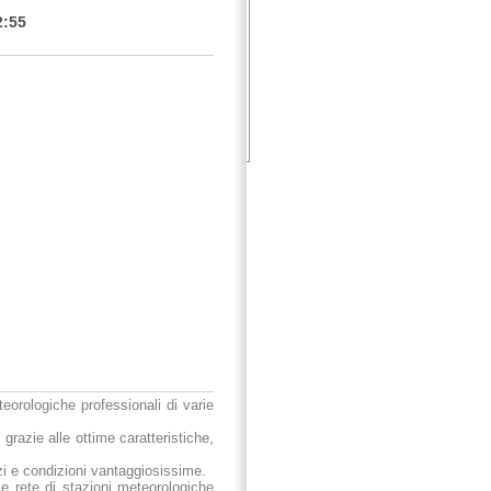
2:55
eteorologiche professionali di varie
 grazie alle ottime caratteristiche,
ezzi e condizioni vantaggiosissime.
le rete di stazioni meteorologiche