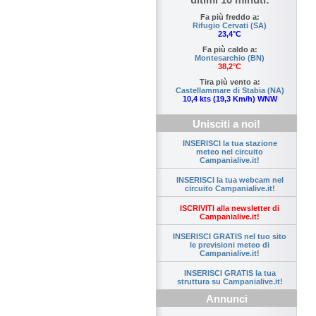
Fa più freddo a:
Rifugio Cervati (SA)
23,4°C
Fa più caldo a:
Montesarchio (BN)
38,2°C
Tira più vento a:
Castellammare di Stabia (NA)
10,4 kts (19,3 Km/h) WNW
Unisciti a noi!
INSERISCI la tua stazione
meteo nel circuito
Campanialive.it!
INSERISCI la tua webcam nel
circuito Campanialive.it!
ISCRIVITI alla newsletter di
Campanialive.it!
INSERISCI GRATIS nel tuo sito
le previsioni meteo di
Campanialive.it!
INSERISCI GRATIS la tua
struttura su Campanialive.it!
Annunci