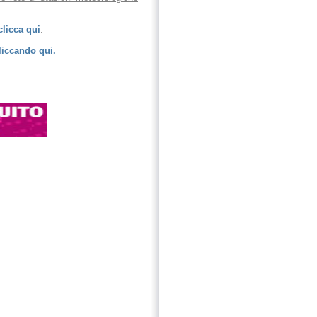
clicca qui
.
liccando qui.