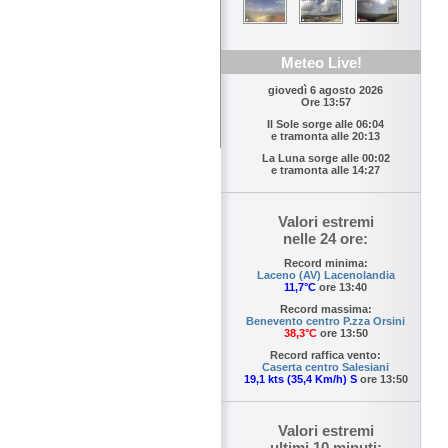
Meteo Live!
giovedì 6 agosto 2026
Ore 13:57
Il Sole sorge alle
06:04
e tramonta alle
20:13
La Luna sorge alle
00:02
e tramonta alle
14:27
Valori estremi
nelle 24 ore:
Record minima:
Laceno (AV) Lacenolandia
11,7°C
ore 13:40
Record massima:
Benevento centro P.zza Orsini
38,3°C
ore 13:50
Record raffica vento:
Caserta centro Salesiani
19,1 kts (35,4 Km/h) S
ore 13:50
Valori estremi
ultimi 10 minuti: