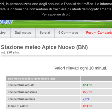
i, la personalizzazione degli annunci e l'analisi del traffico. Le informaz
ate le opzioni che consentono di tracciare gli utenti demograficamente.
Per saperne di più
Live!
Dati meteo
Servizi
€-Commerce
Forum Campania
Stazione meteo Apice Nuovo (BN)
mt. 270 slm.
Valori rilevati ogni 10 minuti.
Dati meteo rilevati a Apice Nuovo (BN)
Temperatura attuale
12,4 °C
Temperatura massima
15,5 °C
Temperatura minima
7,9 °C
Indice di calore
12,4 °C