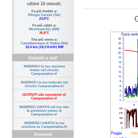
ultimi 10 minuti:
Fa più freddo a:
Rifugio Cervati (SA)
G
23,9°C
Fa più caldo a:
Montesarchio (BN)
36,8°C
Tira più vento a:
Castellammare di Stabia (NA)
10,4 kts (19,3 Km/h) NW
Unisciti a noi!
INSERISCI la tua stazione
meteo nel circuito
Campanialive.it!
INSERISCI la tua webcam nel
circuito Campanialive.it!
ISCRIVITI alla newsletter di
Campanialive.it!
INSERISCI GRATIS nel tuo sito
le previsioni meteo di
Campanialive.it!
INSERISCI GRATIS la tua
struttura su Campanialive.it!
Annunci