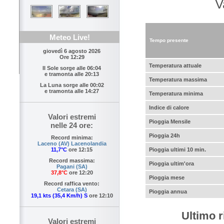
V
Meteo Live!
Tempo presente
giovedì 6 agosto 2026
Ore 12:29
Temperatura attuale
Il Sole sorge alle
06:04
e tramonta alle
20:13
Temperatura massima
La Luna sorge alle
00:02
e tramonta alle
14:27
Temperatura minima
Indice di calore
Valori estremi
Pioggia Mensile
nelle 24 ore:
Pioggia 24h
Record minima:
Laceno (AV) Lacenolandia
Pioggia ultimi 10 min.
11,7°C
ore 12:15
Record massima:
Pioggia ultim'ora
Pagani (SA)
37,8°C
ore 12:20
Pioggia mese
Record raffica vento:
Cetara (SA)
Pioggia annua
19,1 kts (35,4 Km/h) S
ore 12:10
Ultimo r
Valori estremi