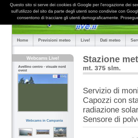
Questo sito si serve dei cookies di Google per l'erogazione dei serv
sull'utilizzo del sito da parte degli utenti sono condivise con Goo
consentono di tracciare gli utenti demograficamente. Proseguen
Home
Previsioni meteo
Live!
Dati meteo
Ser
Stazione met
Webcams Live!
mt. 375 slm.
Avellino centro - visuale nord
ovest
Servizio di mon
Capozzi con st
radiazione sola
Sensore di polver
Webcams in Campania