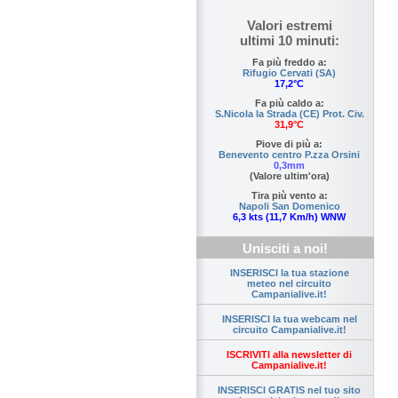
Valori estremi
ultimi 10 minuti:
Fa più freddo a:
Rifugio Cervati (SA)
17,2°C
Fa più caldo a:
S.Nicola la Strada (CE) Prot. Civ.
31,9°C
Piove di più a:
Benevento centro P.zza Orsini
0,3mm
(Valore ultim'ora)
Tira più vento a:
Napoli San Domenico
6,3 kts (11,7 Km/h) WNW
Unisciti a noi!
INSERISCI la tua stazione
meteo nel circuito
Campanialive.it!
INSERISCI la tua webcam nel
circuito Campanialive.it!
ISCRIVITI alla newsletter di
Campanialive.it!
INSERISCI GRATIS nel tuo sito