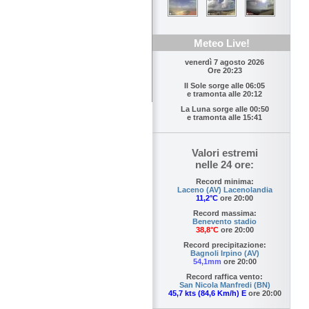
Meteo Live!
venerdì 7 agosto 2026
Ore 20:23
Il Sole sorge alle
06:05
e tramonta alle
20:12
La Luna sorge alle
00:50
e tramonta alle
15:41
Valori estremi
nelle 24 ore:
Record minima:
Laceno (AV) Lacenolandia
11,2°C
ore 20:00
Record massima:
Benevento stadio
38,8°C
ore 20:00
Record precipitazione:
Bagnoli Irpino (AV)
54,1mm
ore 20:00
Record raffica vento:
San Nicola Manfredi (BN)
45,7 kts (84,6 Km/h) E
ore 20:00