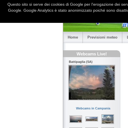
Questo sito si serve dei cookies di Google per l'erogazione dei serviz
Google. Google Analytics è stato anonimizzato poiché sono disattiv
Home
Previsioni meteo
Webcams Live!
Battipaglia (SA)
Webcams in Campania