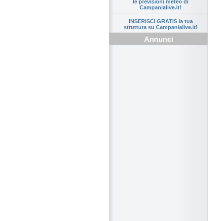
le previsioni meteo di
Campanialive.it!
INSERISCI GRATIS la tua
struttura su Campanialive.it!
Annunci