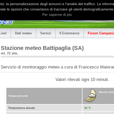
i, la personalizzazione degli annunci e l'analisi del traffico. Le informaz
ate le opzioni che consentono di tracciare gli utenti demograficamente.
Per saperne di più
Live!
Dati meteo
Servizi
€-Commerce
Forum Campania
Stazione meteo Battipaglia (SA)
mt. 72 slm.
Servizio di monitoraggio meteo a cura di Francesco Maiora
Valori rilevati ogni 10 minuti.
Nessun feno
Tempo presente
Temperatura attuale
30 °C