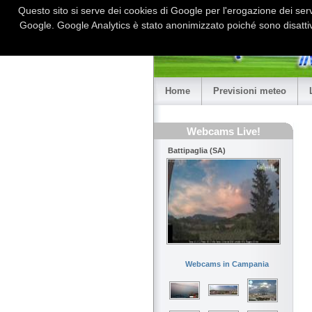
Questo sito si serve dei cookies di Google per l'erogazione dei serviz
Google. Google Analytics è stato anonimizzato poiché sono disattiv
Home
Previsioni meteo
Webcams Live!
Battipaglia (SA)
Webcams in Campania