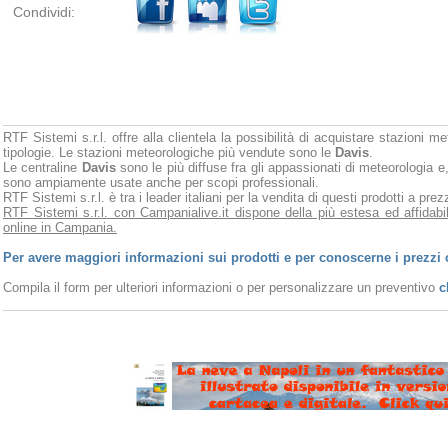
Condividi:
RTF Sistemi s.r.l. offre alla clientela la possibilità di acquistare stazioni m
tipologie. Le stazioni meteorologiche più vendute sono le
Davis
.
Le centraline
Davis
sono le più diffuse fra gli appassionati di meteorologia e,
sono ampiamente usate anche per scopi professionali.
RTF Sistemi s.r.l. è tra i leader italiani per la vendita di questi prodotti a pr
RTF Sistemi s.r.l. con Campanialive.it dispone della più estesa ed affidabi
online in Campania.
Per avere maggiori informazioni sui prodotti e per conoscerne i prezzi 
Compila il form per ulteriori informazioni o per personalizzare un preventivo
c