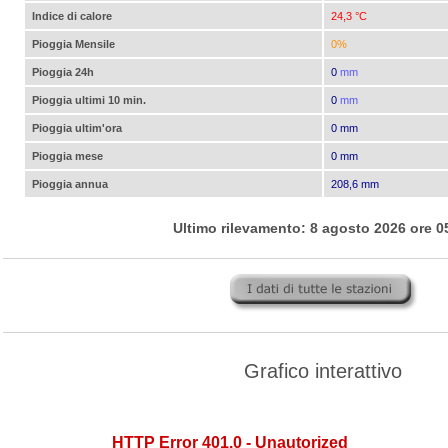
Indice di calore
24,3 °C
Pioggia Mensile
0%
Pioggia 24h
0
mm
Pioggia ultimi 10 min.
0
mm
Pioggia ultim'ora
0 mm
Pioggia mese
0 mm
Pioggia annua
208,6 mm
Ultimo rilevamento: 8 agosto 2026 ore 0
Grafico interattivo