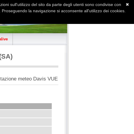
ioni sull'utilizzo del sito da parte degli utenti sono condivise con
✖
 Proseguendo la navigazione si acconsente all'utilizzo dei cookies.
Home
Contatti
Sitemap
live
 (SA)
 stazione meteo Davis VUE