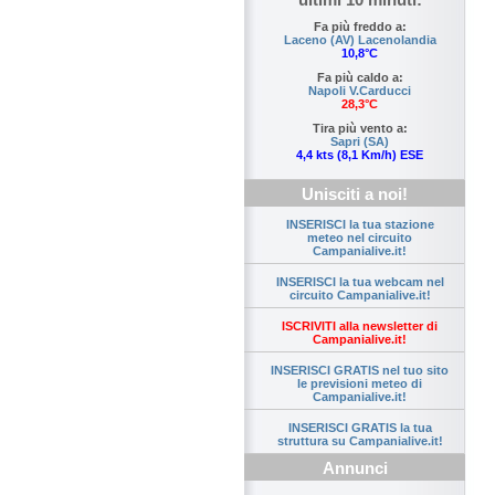
Fa più freddo a:
Laceno (AV) Lacenolandia
10,8°C
Fa più caldo a:
Napoli V.Carducci
28,3°C
Tira più vento a:
Sapri (SA)
4,4 kts (8,1 Km/h) ESE
Unisciti a noi!
INSERISCI la tua stazione
meteo nel circuito
Campanialive.it!
INSERISCI la tua webcam nel
circuito Campanialive.it!
ISCRIVITI alla newsletter di
Campanialive.it!
INSERISCI GRATIS nel tuo sito
le previsioni meteo di
Campanialive.it!
INSERISCI GRATIS la tua
struttura su Campanialive.it!
Annunci