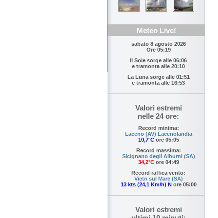
Meteo Live!
sabato 8 agosto 2026
Ore 05:19
Il Sole sorge alle
06:06
e tramonta alle
20:10
La Luna sorge alle
01:51
e tramonta alle
16:53
Valori estremi
nelle 24 ore:
Record minima:
Laceno (AV) Lacenolandia
10,7°C
ore 05:05
Record massima:
Sicignano degli Alburni (SA)
34,2°C
ore 04:49
Record raffica vento:
Vietri sul Mare (SA)
13 kts (24,1 Km/h) N
ore 05:00
Valori estremi
ultimi 10 minuti: