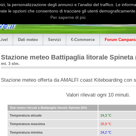
i, la personalizzazione degli annunci e l'analisi del traffico. Le informaz
ate le opzioni che consentono di tracciare gli utenti demograficamente.
Per saperne di più
Live!
Dati meteo
Servizi
€-Commerce
Forum Campania
Stazione meteo Battipaglia litorale Spineta
mt. 3 slm.
Stazione meteo offerta da AMALFI coast Kiteboarding con
Valori rilevati ogni 10 minuti.
Dati meteo rilevati a Battipaglia litorale Spineta (SA)
Temperatura attuale
24,3 °C
Temperatura massima
25,9 °C
Temperatura minima
24,2 °C