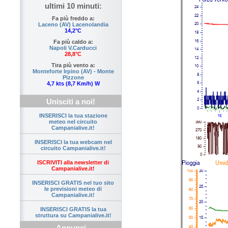
ultimi 10 minuti:
Fa più freddo a:
Laceno (AV) Lacenolandia
14,2°C
Fa più caldo a:
Napoli V.Carducci
28,8°C
Tira più vento a:
Monteforte Irpino (AV) - Monte
Pizzone
4,7 kts (8,7 Km/h) W
Unisciti a noi!
INSERISCI la tua stazione
meteo nel circuito
Campanialive.it!
INSERISCI la tua webcam nel
circuito Campanialive.it!
ISCRIVITI alla newsletter di
Campanialive.it!
INSERISCI GRATIS nel tuo sito
le previsioni meteo di
Campanialive.it!
INSERISCI GRATIS la tua
struttura su Campanialive.it!
Annunci