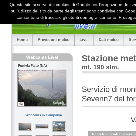
Questo sito si serve dei cookies di Google per l'erogazione dei serv
sull'utilizzo del sito da parte degli utenti sono condivise con Goo
consentono di tracciare gli utenti demograficamente. Proseguen
Home
Previsioni meteo
Live!
Dati meteo
Ser
Stazione met
Webcams Live!
mt. 190 slm.
Funivia Faito (NA)
Servizio di moni
Sevenn7 del fo
Webcams in Campania
V
Dati meteo rilevati a Benevent