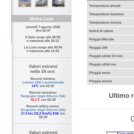
Temperatura attuale
Temperatura massima
Meteo Live!
Temperatura minima
venerdì 7 agosto 2026
Ore 02:47
Indice di calore
Il Sole sorge alle
06:05
Pioggia Mensile
e tramonta alle
20:12
La Luna sorge alle
00:50
Pioggia 24h
e tramonta alle
15:41
Pioggia ultimi 10 min.
Pioggia ultim'ora
Valori estremi
nelle 24 ore:
Pioggia mese
Record minima:
Pioggia annua
Laceno (AV) Lacenolandia
14°C
ore 02:35
Record massima:
Ultimo r
Sicignano degli Alburni (SA)
35,1°C
ore 02:39
Record raffica vento:
Sicignano degli Alburni (SA)
17,4 kts (32,2 Km/h) ESE
ore
G
02:39
Valori estremi