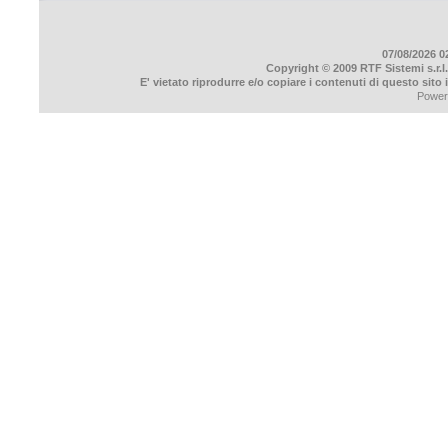
07/08/2026 02
Copyright © 2009 RTF Sistemi s.r.l.
E' vietato riprodurre e/o copiare i contenuti di questo sito
Power