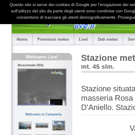
Questo sito si serve dei cookies di Google per l'erogazione dei serv
sull'utilizzo del sito da parte degli utenti sono condivise con Goo
consentono di tracciare gli utenti demograficamente. Proseguen
Home
Previsioni meteo
Live!
Dati meteo
Ser
Stazione me
Webcams Live!
mt. 45 slm.
Boscoreale (NA)
Stazione situata
masseria Rosa 
D'Aniello. Stazi
Webcams in Campania
V