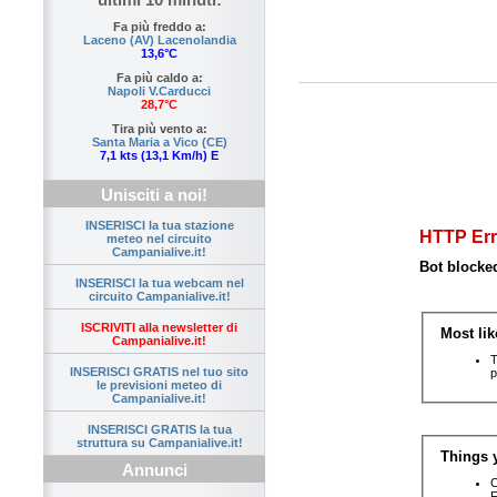
Fa più freddo a:
Laceno (AV) Lacenolandia
13,6°C
Fa più caldo a:
Napoli V.Carducci
28,7°C
Tira più vento a:
Santa Maria a Vico (CE)
7,1 kts (13,1 Km/h) E
Unisciti a noi!
INSERISCI la tua stazione
meteo nel circuito
Campanialive.it!
INSERISCI la tua webcam nel
circuito Campanialive.it!
ISCRIVITI alla newsletter di
Campanialive.it!
INSERISCI GRATIS nel tuo sito
le previsioni meteo di
Campanialive.it!
INSERISCI GRATIS la tua
struttura su Campanialive.it!
Annunci