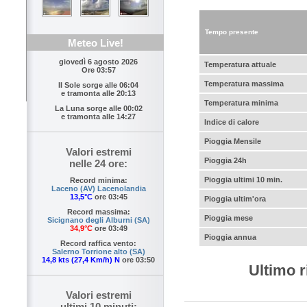
Tempo presente
Meteo Live!
giovedì 6 agosto 2026
Temperatura attuale
Ore 03:57
Temperatura massima
Il Sole sorge alle
06:04
e tramonta alle
20:13
Temperatura minima
La Luna sorge alle
00:02
e tramonta alle
14:27
Indice di calore
Pioggia Mensile
Valori estremi
Pioggia 24h
nelle 24 ore:
Pioggia ultimi 10 min.
Record minima:
Laceno (AV) Lacenolandia
13,5°C
ore 03:45
Pioggia ultim'ora
Record massima:
Pioggia mese
Sicignano degli Alburni (SA)
34,9°C
ore 03:49
Pioggia annua
Record raffica vento:
Salerno Torrione alto (SA)
14,8 kts (27,4 Km/h) N
ore 03:50
Ultimo r
Valori estremi
ultimi 10 minuti: