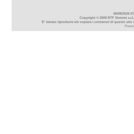
06/08/2026 03
Copyright © 2009 RTF Sistemi s.r.l.
E' vietato riprodurre e/o copiare i contenuti di questo sito
Power