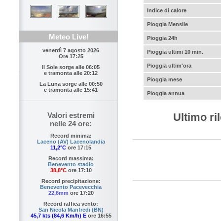
Indice di calore
Pioggia Mensile
Meteo Live!
Pioggia 24h
venerdì 7 agosto 2026
Pioggia ultimi 10 min.
Ore 17:25
Pioggia ultim'ora
Il Sole sorge alle
06:05
e tramonta alle
20:12
Pioggia mese
La Luna sorge alle
00:50
e tramonta alle
15:41
Pioggia annua
Ultimo ri
Valori estremi
nelle 24 ore:
Record minima:
Laceno (AV) Lacenolandia
11,2°C
ore 17:15
Record massima:
Benevento stadio
38,8°C
ore 17:10
Record precipitazione:
Benevento Pacevecchia
22,6mm
ore 17:20
Record raffica vento:
San Nicola Manfredi (BN)
45,7 kts (84,6 Km/h) E
ore 16:55