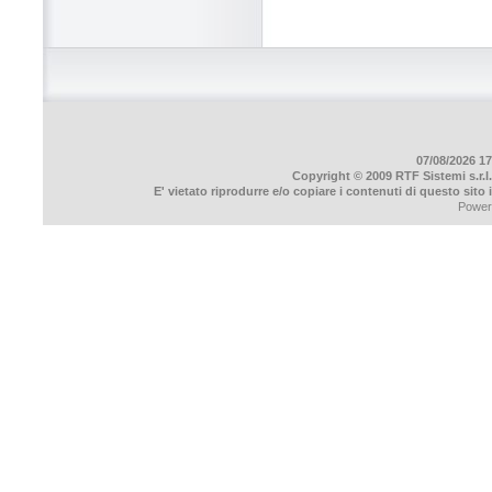
07/08/2026 17
Copyright © 2009 RTF Sistemi s.r.l.
E' vietato riprodurre e/o copiare i contenuti di questo sito
Power