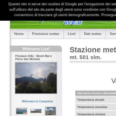
Questo sito si serve dei cookies di Google per l'erogazione dei serv
sull'utilizzo del sito da parte degli utenti sono condivise con Goo
consentono di tracciare gli utenti demograficamente. Proseguen
Home
Previsioni meteo
Live!
Dati meteo
Ser
Stazione me
Webcams Live!
mt. 501 slm.
Fisciano (SA) - Monti Mai e
Pizzo San Michele
V
Dati meteo rilevati a Buonabit
Temperatura attuale
Webcams in Campania
Temperatura massima
Temperatura minima