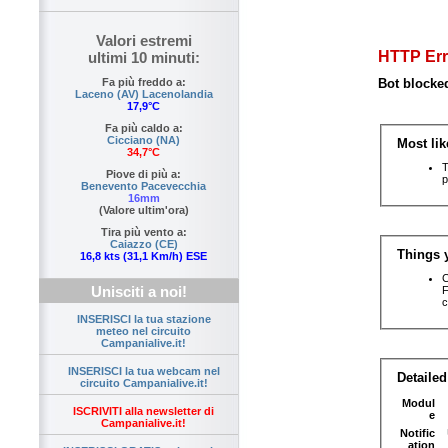
Valori estremi
ultimi 10 minuti:
Fa più freddo a:
Laceno (AV) Lacenolandia
17,9°C
Fa più caldo a:
Cicciano (NA)
34,7°C
Piove di più a:
Benevento Pacevecchia
16mm
(Valore ultim'ora)
Tira più vento a:
Caiazzo (CE)
16,8 kts (31,1 Km/h) ESE
Unisciti a noi!
INSERISCI la tua stazione
meteo nel circuito
Campanialive.it!
INSERISCI la tua webcam nel
circuito Campanialive.it!
ISCRIVITI alla newsletter di
Campanialive.it!