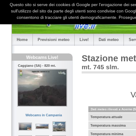
Questo sito si serve dei cookies di Google per l'erogazione dei serv
sull'utilizzo del sito da parte degli utenti sono condivise con Goo
consentono di tracciare gli utenti demograficamente. Proseguen
Home
Previsioni meteo
Live!
Dati meteo
Ser
Stazione me
Webcams Live!
mt. 745 slm.
Caggiano (SA) - 820 mt.
V
Dati meteo rilevati a Acerno (
Webcams in Campania
Temperatura attuale
Temperatura massima
Temperatura minima