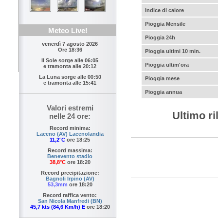
Indice di calore
Pioggia Mensile
Meteo Live!
Pioggia 24h
venerdì 7 agosto 2026
Ore 18:36
Pioggia ultimi 10 min.
Il Sole sorge alle
06:05
Pioggia ultim'ora
e tramonta alle
20:12
La Luna sorge alle
00:50
Pioggia mese
e tramonta alle
15:41
Pioggia annua
Valori estremi
Ultimo r
nelle 24 ore:
Record minima:
Laceno (AV) Lacenolandia
11,2°C
ore 18:25
Record massima:
Benevento stadio
38,8°C
ore 18:20
Record precipitazione:
Bagnoli Irpino (AV)
53,3mm
ore 18:20
Record raffica vento:
San Nicola Manfredi (BN)
45,7 kts (84,6 Km/h) E
ore 18:20