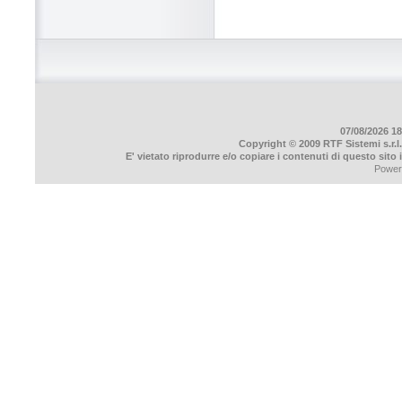
07/08/2026 18
Copyright © 2009 RTF Sistemi s.r.l.
E' vietato riprodurre e/o copiare i contenuti di questo sito
Power