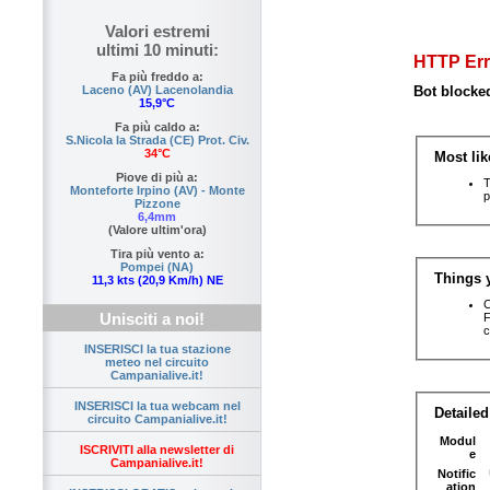
Valori estremi
ultimi 10 minuti:
Fa più freddo a:
Laceno (AV) Lacenolandia
15,9°C
Fa più caldo a:
S.Nicola la Strada (CE) Prot. Civ.
34°C
Piove di più a:
Monteforte Irpino (AV) - Monte
Pizzone
6,4mm
(Valore ultim'ora)
Tira più vento a:
Pompei (NA)
11,3 kts (20,9 Km/h) NE
Unisciti a noi!
INSERISCI la tua stazione
meteo nel circuito
Campanialive.it!
INSERISCI la tua webcam nel
circuito Campanialive.it!
ISCRIVITI alla newsletter di
Campanialive.it!