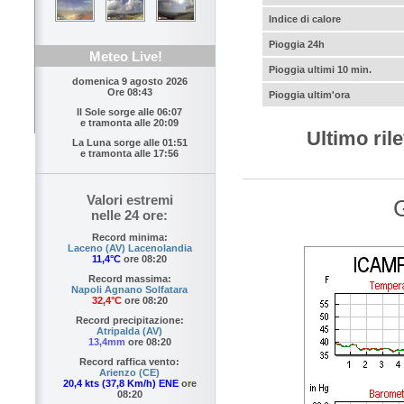
Indice di calore
Pioggia 24h
Meteo Live!
Pioggia ultimi 10 min.
domenica 9 agosto 2026
Ore 08:43
Pioggia ultim'ora
Il Sole sorge alle
06:07
e tramonta alle
20:09
Ultimo ri
La Luna sorge alle
01:51
e tramonta alle
17:56
Valori estremi
G
nelle 24 ore:
Record minima:
Laceno (AV) Lacenolandia
11,4°C
ore 08:20
Record massima:
Napoli Agnano Solfatara
32,4°C
ore 08:20
Record precipitazione:
Atripalda (AV)
13,4mm
ore 08:20
Record raffica vento:
Arienzo (CE)
20,4 kts (37,8 Km/h) ENE
ore
08:20