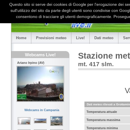
Questo sito si serve dei cookies di Google per l'erogazione dei serv
sull'utilizzo del sito da parte degli utenti sono condivise con Goo
consentono di tracciare gli utenti demograficamente. Proseguen
Home
Previsioni meteo
Live!
Dati meteo
Ser
Stazione met
Webcams Live!
mt. 417 slm.
Ariano Irpino (AV)
V
Dati meteo rilevati a Grottami
Webcams in Campania
Temperatura attuale
Temperatura massima
Temperatura minima