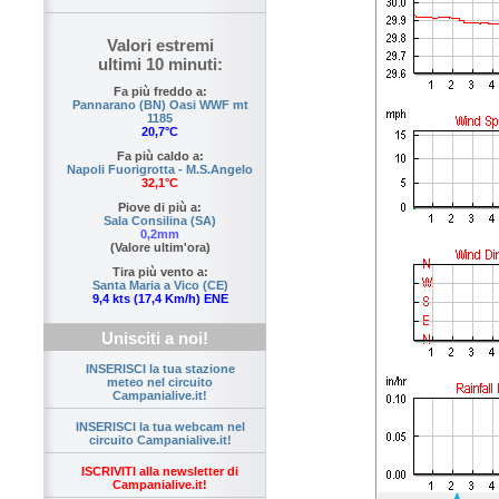
Valori estremi
ultimi 10 minuti:
Fa più freddo a:
Pannarano (BN) Oasi WWF mt
1185
20,7°C
Fa più caldo a:
Napoli Fuorigrotta - M.S.Angelo
32,1°C
Piove di più a:
Sala Consilina (SA)
0,2mm
(Valore ultim'ora)
Tira più vento a:
Santa Maria a Vico (CE)
9,4 kts (17,4 Km/h) ENE
Unisciti a noi!
INSERISCI la tua stazione
meteo nel circuito
Campanialive.it!
INSERISCI la tua webcam nel
circuito Campanialive.it!
ISCRIVITI alla newsletter di
Campanialive.it!