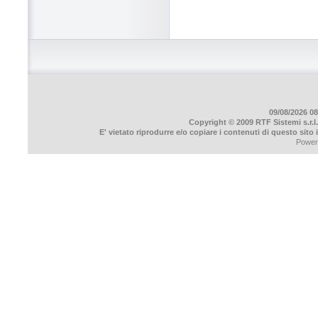
09/08/2026 08
Copyright © 2009 RTF Sistemi s.r.l.
E' vietato riprodurre e/o copiare i contenuti di questo sito
Power