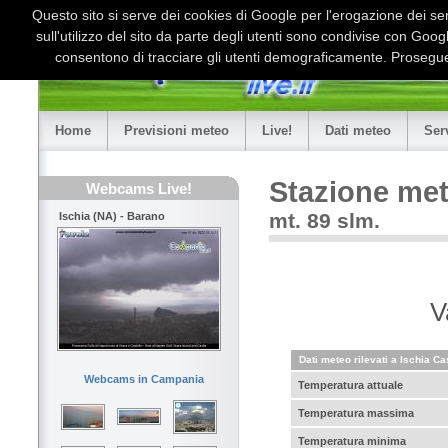
Questo sito si serve dei cookies di Google per l'erogazione dei serv
sull'utilizzo del sito da parte degli utenti sono condivise con Goo
consentono di tracciare gli utenti demograficamente. Proseguen
Home
Previsioni meteo
Live!
Dati meteo
Ser
Stazione met
Webcams Live!
mt. 89 slm.
Ischia (NA) - Barano
V
Dati meteo rilevati a Ischia 
Webcams in Campania
Temperatura attuale
Temperatura massima
Temperatura minima