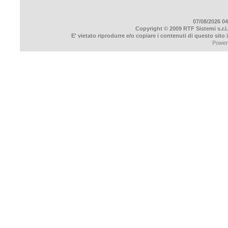
07/08/2026 04
Copyright © 2009 RTF Sistemi s.r.l.
E' vietato riprodurre e/o copiare i contenuti di questo sito
Power