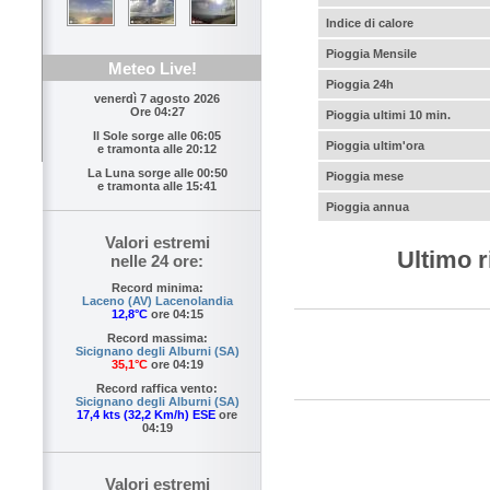
Indice di calore
Pioggia Mensile
Meteo Live!
Pioggia 24h
venerdì 7 agosto 2026
Ore 04:27
Pioggia ultimi 10 min.
Il Sole sorge alle
06:05
Pioggia ultim'ora
e tramonta alle
20:12
La Luna sorge alle
00:50
Pioggia mese
e tramonta alle
15:41
Pioggia annua
Valori estremi
Ultimo r
nelle 24 ore:
Record minima:
Laceno (AV) Lacenolandia
12,8°C
ore 04:15
Record massima:
Sicignano degli Alburni (SA)
35,1°C
ore 04:19
Record raffica vento:
Sicignano degli Alburni (SA)
17,4 kts (32,2 Km/h) ESE
ore
04:19
Valori estremi