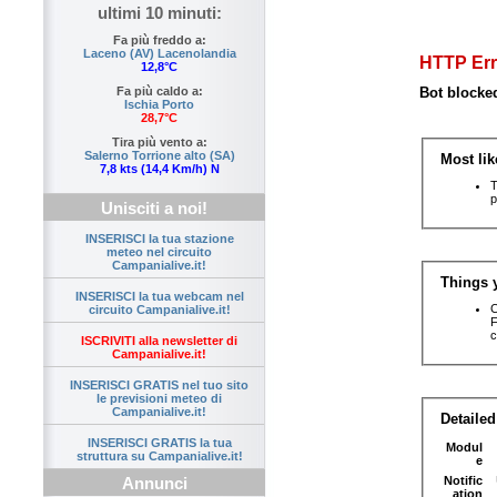
ultimi 10 minuti:
Fa più freddo a:
Laceno (AV) Lacenolandia
12,8°C
Fa più caldo a:
Ischia Porto
28,7°C
Tira più vento a:
Salerno Torrione alto (SA)
7,8 kts (14,4 Km/h) N
Unisciti a noi!
INSERISCI la tua stazione
meteo nel circuito
Campanialive.it!
INSERISCI la tua webcam nel
circuito Campanialive.it!
ISCRIVITI alla newsletter di
Campanialive.it!
INSERISCI GRATIS nel tuo sito
le previsioni meteo di
Campanialive.it!
INSERISCI GRATIS la tua
struttura su Campanialive.it!
Annunci