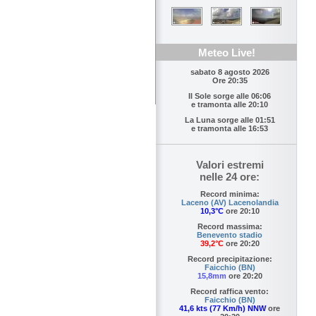
Meteo Live!
sabato 8 agosto 2026
Ore 20:35
Il Sole sorge alle
06:06
e tramonta alle
20:10
La Luna sorge alle
01:51
e tramonta alle
16:53
Valori estremi
nelle 24 ore:
Record minima:
Laceno (AV) Lacenolandia
10,3°C
ore 20:10
Record massima:
Benevento stadio
39,2°C
ore 20:20
Record precipitazione:
Faicchio (BN)
15,8mm
ore 20:20
Record raffica vento:
Faicchio (BN)
41,6 kts (77 Km/h) NNW
ore