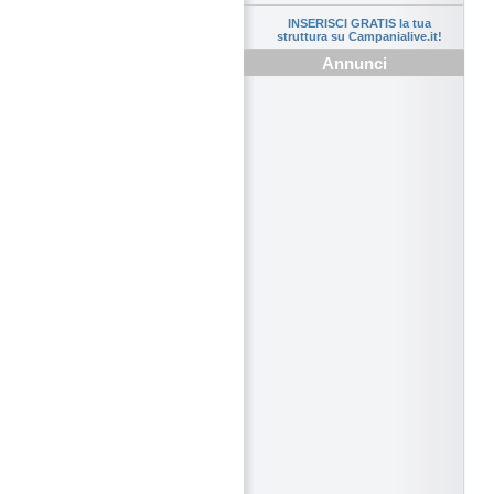
INSERISCI GRATIS la tua
struttura su Campanialive.it!
Annunci