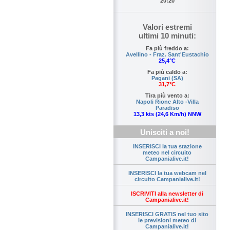
20:20
Valori estremi
ultimi 10 minuti:
Fa più freddo a:
Avellino - Fraz. Sant'Eustachio
25,4°C
Fa più caldo a:
Pagani (SA)
31,7°C
Tira più vento a:
Napoli Rione Alto -Villa
Paradiso
13,3 kts (24,6 Km/h) NNW
Unisciti a noi!
INSERISCI la tua stazione
meteo nel circuito
Campanialive.it!
INSERISCI la tua webcam nel
circuito Campanialive.it!
ISCRIVITI alla newsletter di
Campanialive.it!
INSERISCI GRATIS nel tuo sito
le previsioni meteo di
Campanialive.it!