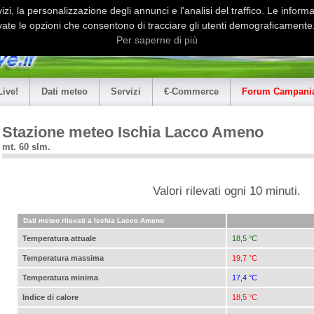
i, la personalizzazione degli annunci e l'analisi del traffico. Le informaz
ate le opzioni che consentono di tracciare gli utenti demograficamente.
Per saperne di più
Live!
Dati meteo
Servizi
€-Commerce
Forum Campania
Stazione meteo Ischia Lacco Ameno
mt. 60 slm.
Valori rilevati ogni 10 minuti.
Dati meteo rilevati a Ischia Lacco Ameno
Temperatura attuale
18,5 °C
Temperatura massima
19,7 °C
Temperatura minima
17,4 °C
Indice di calore
18,5 °C