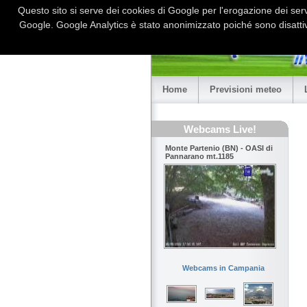
Questo sito si serve dei cookies di Google per l'erogazione dei serviz
Google. Google Analytics è stato anonimizzato poiché sono disattiv
Home
Previsioni meteo
Webcams Live!
Monte Partenio (BN) - OASI di
Pannarano mt.1185
Webcams in Campania