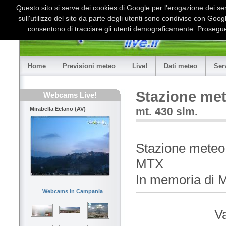
Questo sito si serve dei cookies di Google per l'erogazione dei serv
sull'utilizzo del sito da parte degli utenti sono condivise con Goo
consentono di tracciare gli utenti demograficamente. Proseguen
Home
Previsioni meteo
Live!
Dati meteo
Ser
Stazione met
Webcams Live!
mt. 430 slm.
Mirabella Eclano (AV)
Stazione meteo 
MTX
In memoria di 
Webcams in Campania
Va