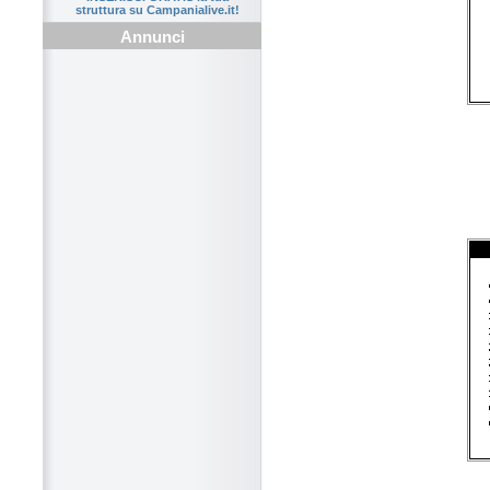
struttura su Campanialive.it!
Annunci