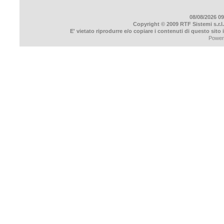
08/08/2026 09
Copyright © 2009 RTF Sistemi s.r.l.
E' vietato riprodurre e/o copiare i contenuti di questo sito
Power