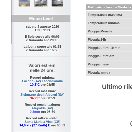
Dati meteo rilevati a Mirabella
Temperatura massima
Meteo Live!
Temperatura minima
sabato 8 agosto 2026
Ore 09:13
Pioggia Mensile
Il Sole sorge alle
06:06
Pioggia 24h
e tramonta alle
20:10
La Luna sorge alle
01:51
Pioggia ultimi 10 min.
e tramonta alle
16:53
Pioggia ultim'ora
Pioggia mese
Valori estremi
nelle 24 ore:
Pioggia annua
Record minima:
Laceno (AV) Lacenolandia
10,3°C
ore 08:55
Ultimo ri
Record massima:
Sicignano degli Alburni (SA)
34,2°C
ore 08:59
Record precipitazione:
Atripalda (AV)
0,3mm
ore 08:50
Record raffica vento:
Santa Maria a Vico (CE)
14,6 kts (27 Km/h) E
ore 08:59