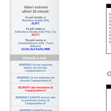
Valori estremi
ultimi 10 minuti:
Fa più freddo a:
Montano Antilia (SA)
21,8°C
Fa più caldo a:
S.Nicola la Strada (CE) Prot. Civ.
30,6°C
Tira più vento a:
Castelvolturno (CE) - Foce
Volturno
3,5 kts (6,5 Km/h) NNE
Unisciti a noi!
INSERISCI la tua stazione
meteo nel circuito
Campanialive.it!
G
INSERISCI la tua webcam nel
circuito Campanialive.it!
ISCRIVITI alla newsletter di
Campanialive.it!
INSERISCI GRATIS nel tuo sito
le previsioni meteo di
Campanialive.it!
INSERISCI GRATIS la tua