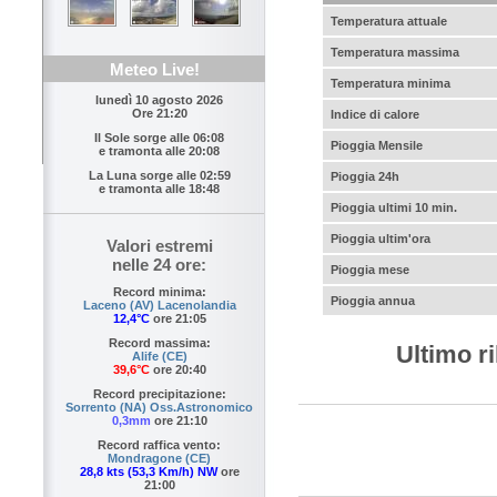
Temperatura attuale
Temperatura massima
Meteo Live!
Temperatura minima
lunedì 10 agosto 2026
Ore 21:20
Indice di calore
Il Sole sorge alle
06:08
Pioggia Mensile
e tramonta alle
20:08
La Luna sorge alle
02:59
Pioggia 24h
e tramonta alle
18:48
Pioggia ultimi 10 min.
Pioggia ultim'ora
Valori estremi
nelle 24 ore:
Pioggia mese
Record minima:
Pioggia annua
Laceno (AV) Lacenolandia
12,4°C
ore 21:05
Record massima:
Ultimo r
Alife (CE)
39,6°C
ore 20:40
Record precipitazione:
Sorrento (NA) Oss.Astronomico
0,3mm
ore 21:10
Record raffica vento:
Mondragone (CE)
28,8 kts (53,3 Km/h) NW
ore
21:00