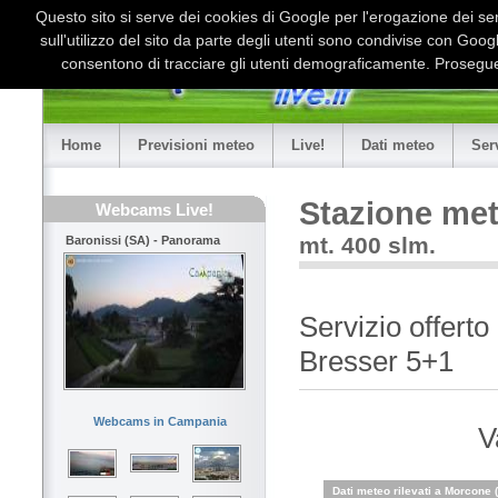
Questo sito si serve dei cookies di Google per l'erogazione dei serv
sull'utilizzo del sito da parte degli utenti sono condivise con Goo
consentono di tracciare gli utenti demograficamente. Proseguen
Home
Previsioni meteo
Live!
Dati meteo
Ser
Stazione me
Webcams Live!
mt. 400 slm.
Baronissi (SA) - Panorama
Servizio offerto
Bresser 5+1
Webcams in Campania
V
Dati meteo rilevati a Morcone 