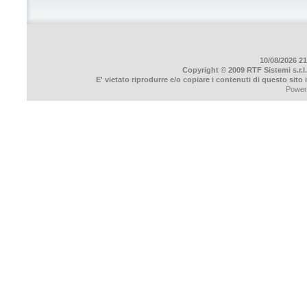
10/08/2026 21
Copyright © 2009 RTF Sistemi s.r.l.
E' vietato riprodurre e/o copiare i contenuti di questo sito
Power