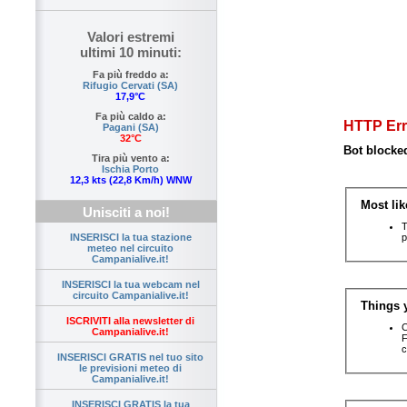
Valori estremi
ultimi 10 minuti:
Fa più freddo a:
Rifugio Cervati (SA)
17,9°C
Fa più caldo a:
Pagani (SA)
32°C
Tira più vento a:
Ischia Porto
12,3 kts (22,8 Km/h) WNW
Unisciti a noi!
INSERISCI la tua stazione
meteo nel circuito
Campanialive.it!
INSERISCI la tua webcam nel
circuito Campanialive.it!
ISCRIVITI alla newsletter di
Campanialive.it!
INSERISCI GRATIS nel tuo sito
le previsioni meteo di
Campanialive.it!
INSERISCI GRATIS la tua