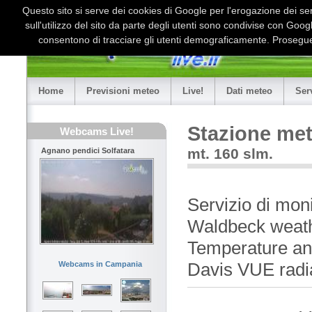
Questo sito si serve dei cookies di Google per l'erogazione dei serv
sull'utilizzo del sito da parte degli utenti sono condivise con Goo
consentono di tracciare gli utenti demograficamente. Proseguen
Home
Previsioni meteo
Live!
Dati meteo
Ser
Stazione met
Webcams Live!
mt. 160 slm.
Agnano pendici Solfatara
Servizio di mon
Waldbeck weat
Temperature an
Davis VUE radia
Webcams in Campania