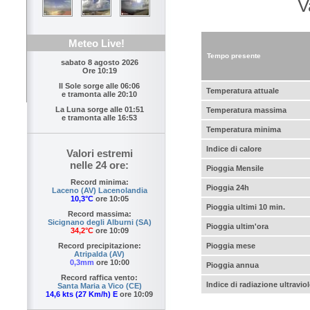
V
Meteo Live!
Tempo presente
sabato 8 agosto 2026
Ore 10:19
Il Sole sorge alle
06:06
Temperatura attuale
e tramonta alle
20:10
La Luna sorge alle
01:51
Temperatura massima
e tramonta alle
16:53
Temperatura minima
Indice di calore
Valori estremi
nelle 24 ore:
Pioggia Mensile
Record minima:
Pioggia 24h
Laceno (AV) Lacenolandia
10,3°C
ore 10:05
Pioggia ultimi 10 min.
Record massima:
Sicignano degli Alburni (SA)
Pioggia ultim'ora
34,2°C
ore 10:09
Pioggia mese
Record precipitazione:
Atripalda (AV)
0,3mm
ore 10:00
Pioggia annua
Record raffica vento:
Indice di radiazione ultraviol
Santa Maria a Vico (CE)
14,6 kts (27 Km/h) E
ore 10:09