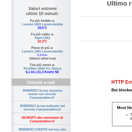
Ultimo r
Valori estremi
ultimi 10 minuti:
Fa più freddo a:
Laceno (AV) Lacenolandia
19,5°C
Fa più caldo a:
Sapri (SA)
32,3°C
Piove di più a:
Laceno (AV) Lacenolandia
0,2mm
(Valore ultim'ora)
Tira più vento a:
Posillipo (NA) Ist. Denza
6,1 kts (11,3 Km/h) SE
Unisciti a noi!
INSERISCI la tua stazione
meteo nel circuito
Campanialive.it!
INSERISCI la tua webcam nel
circuito Campanialive.it!
ISCRIVITI alla newsletter di
Campanialive.it!
INSERISCI GRATIS nel tuo sito