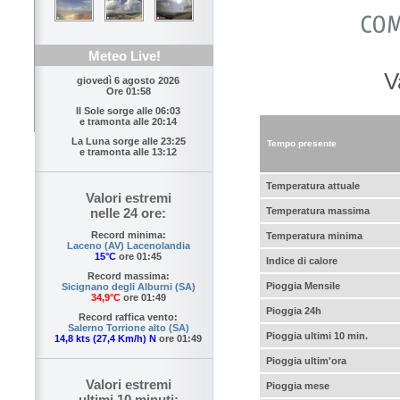
Meteo Live!
V
giovedì 6 agosto 2026
Ore 01:58
Il Sole sorge alle
06:03
e tramonta alle
20:14
La Luna sorge alle
23:25
Tempo presente
e tramonta alle
13:12
Temperatura attuale
Valori estremi
Temperatura massima
nelle 24 ore:
Record minima:
Temperatura minima
Laceno (AV) Lacenolandia
15°C
ore 01:45
Indice di calore
Record massima:
Pioggia Mensile
Sicignano degli Alburni (SA)
34,9°C
ore 01:49
Pioggia 24h
Record raffica vento:
Salerno Torrione alto (SA)
Pioggia ultimi 10 min.
14,8 kts (27,4 Km/h) N
ore 01:49
Pioggia ultim'ora
Valori estremi
Pioggia mese
ultimi 10 minuti: