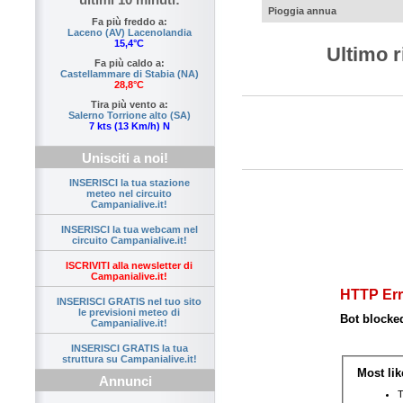
Pioggia annua
Fa più freddo a:
Laceno (AV) Lacenolandia
15,4°C
Ultimo r
Fa più caldo a:
Castellammare di Stabia (NA)
28,8°C
Tira più vento a:
Salerno Torrione alto (SA)
7 kts (13 Km/h) N
Unisciti a noi!
INSERISCI la tua stazione
meteo nel circuito
Campanialive.it!
INSERISCI la tua webcam nel
circuito Campanialive.it!
ISCRIVITI alla newsletter di
Campanialive.it!
INSERISCI GRATIS nel tuo sito
le previsioni meteo di
Campanialive.it!
INSERISCI GRATIS la tua
struttura su Campanialive.it!
Annunci