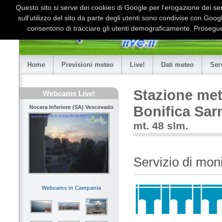
Questo sito si serve dei cookies di Google per l'erogazione dei serv
sull'utilizzo del sito da parte degli utenti sono condivise con Goo
consentono di tracciare gli utenti demograficamente. Proseguen
Home
Previsioni meteo
Live!
Dati meteo
Ser
Stazione me
Webcams Live!
Bonifica Sar
Nocera Inferiore (SA) Vescovado
mt. 48 slm.
Servizio di mon
Webcams in Campania