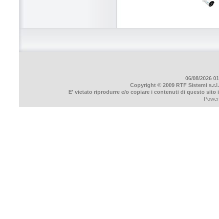
06/08/2026 01
Copyright © 2009 RTF Sistemi s.r.l.
E' vietato riprodurre e/o copiare i contenuti di questo sito
Power