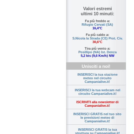
Valori estremi
ultimi 10 minuti:
Fa più freddo a:
Rifugio Cervati (SA)
16,4°C
Fa più caldo a:
S.Nicola la Strada (CE) Prot. Civ.
30,6°C
Tira più vento a:
Posillipo (NA) Ist. Denza
5,2 kts (9,6 Km/h) NW
Unisciti a noi!
INSERISCI la tua stazione
meteo nel circuito
Campanialive.it!
INSERISCI la tua webcam nel
circuito Campanialive.it!
ISCRIVITI alla newsletter di
Campanialive.it!
INSERISCI GRATIS nel tuo sito
le previsioni meteo di
Campanialive.it!
INSERISCI GRATIS la tua
struttura su Campanialive.it!