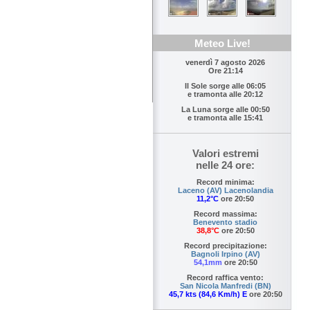
Meteo Live!
venerdì 7 agosto 2026
Ore 21:14
Il Sole sorge alle
06:05
e tramonta alle
20:12
La Luna sorge alle
00:50
e tramonta alle
15:41
Valori estremi
nelle 24 ore:
Record minima:
Laceno (AV) Lacenolandia
11,2°C
ore 20:50
Record massima:
Benevento stadio
38,8°C
ore 20:50
Record precipitazione:
Bagnoli Irpino (AV)
54,1mm
ore 20:50
Record raffica vento:
San Nicola Manfredi (BN)
45,7 kts (84,6 Km/h) E
ore 20:50