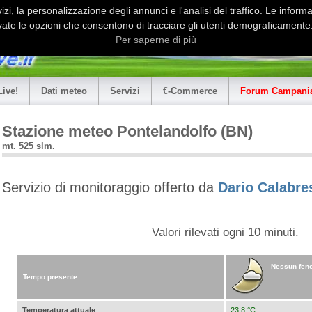
i, la personalizzazione degli annunci e l'analisi del traffico. Le informaz
ate le opzioni che consentono di tracciare gli utenti demograficamente.
Per saperne di più
Live!
Dati meteo
Servizi
€-Commerce
Forum Campania
Stazione meteo Pontelandolfo (BN)
mt. 525 slm.
Servizio di monitoraggio offerto da
Dario Calabre
Valori rilevati ogni 10 minuti.
Nessun feno
Tempo presente
Temperatura attuale
23,8 °C