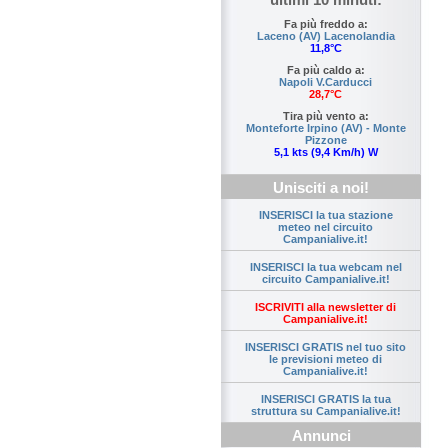
Fa più freddo a:
Laceno (AV) Lacenolandia
11,8°C
Fa più caldo a:
Napoli V.Carducci
28,7°C
Tira più vento a:
Monteforte Irpino (AV) - Monte
Pizzone
5,1 kts (9,4 Km/h) W
Unisciti a noi!
INSERISCI la tua stazione
meteo nel circuito
Campanialive.it!
INSERISCI la tua webcam nel
circuito Campanialive.it!
ISCRIVITI alla newsletter di
Campanialive.it!
INSERISCI GRATIS nel tuo sito
le previsioni meteo di
Campanialive.it!
INSERISCI GRATIS la tua
struttura su Campanialive.it!
Annunci