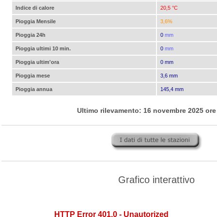
Indice di calore
20,5 °C
Pioggia Mensile
3,6%
Pioggia 24h
0
mm
Pioggia ultimi 10 min.
0
mm
Pioggia ultim'ora
0 mm
Pioggia mese
3,6 mm
Pioggia annua
145,4 mm
Ultimo rilevamento: 16 novembre 2025 ore
Grafico interattivo