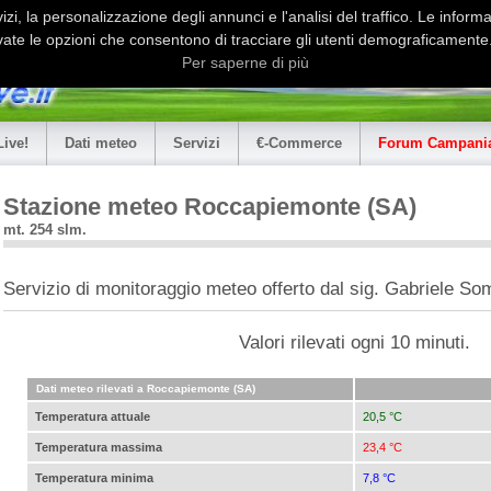
i, la personalizzazione degli annunci e l'analisi del traffico. Le informaz
ate le opzioni che consentono di tracciare gli utenti demograficamente.
Per saperne di più
Live!
Dati meteo
Servizi
€-Commerce
Forum Campania
Stazione meteo Roccapiemonte (SA)
mt. 254 slm.
Servizio di monitoraggio meteo offerto dal sig. Gabriele S
Valori rilevati ogni 10 minuti.
Dati meteo rilevati a Roccapiemonte (SA)
Temperatura attuale
20,5 °C
Temperatura massima
23,4 °C
Temperatura minima
7,8 °C