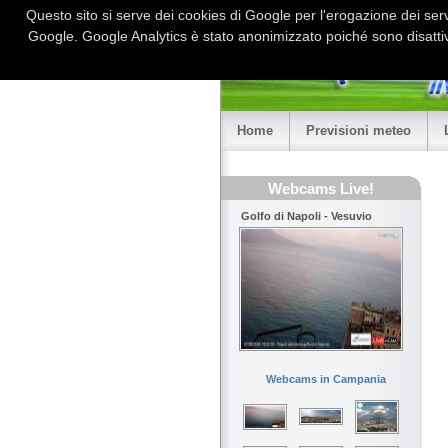
Questo sito si serve dei cookies di Google per l'erogazione dei serviz
Google. Google Analytics è stato anonimizzato poiché sono disattiv
Home
Previsioni meteo
Webcams Live!
Golfo di Napoli - Vesuvio
Webcams in Campania