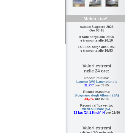
Meteo Live!
sabato 8 agosto 2026
Ore 03:15
Il Sole sorge alle
06:06
e tramonta alle
20:10
La Luna sorge alle
01:51
e tramonta alle
16:53
Valori estremi
nelle 24 ore:
Record minima:
Laceno (AV) Lacenolandia
11,7°C
ore 03:05
Record massima:
Sicignano degli Alburni (SA)
34,2°C
ore 02:59
Record raffica vento:
Vietri sul Mare (SA)
13 kts (24,1 Km/h) N
ore 02:50
Valori estremi
ultimi 10 minuti: