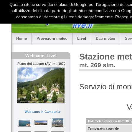
Questo sito si serve dei cookies di Google per l'erogazione dei serv
sull'utilizzo del sito da parte degli utenti sono condivise con Goo
consentono di tracciare gli utenti demograficamente. Proseguen
Home
Previsioni meteo
Live!
Dati meteo
Ser
Stazione met
Webcams Live!
mt. 269 slm.
Piano del Laceno (AV) mt. 1070
Servizio di mon
V
Webcams in Campania
Dati meteo rilevati a Castellab
Temperatura attuale