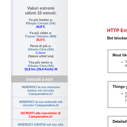
Valori estremi
ultimi 10 minuti:
Fa più freddo a:
Rifugio Cervati (SA)
20,8°C
Fa più caldo a:
Frasso Telesino (BN)
36,6°C
Piove di più a:
Oliveto Citra (SA)
0,3mm
(Valore ultim'ora)
Tira più vento a:
Oliveto Citra (SA)
15,9 kts (29,4 Km/h) W
Unisciti a noi!
INSERISCI la tua stazione
meteo nel circuito
Campanialive.it!
INSERISCI la tua webcam nel
circuito Campanialive.it!
ISCRIVITI alla newsletter di
Campanialive.it!
INSERISCI GRATIS nel tuo sito