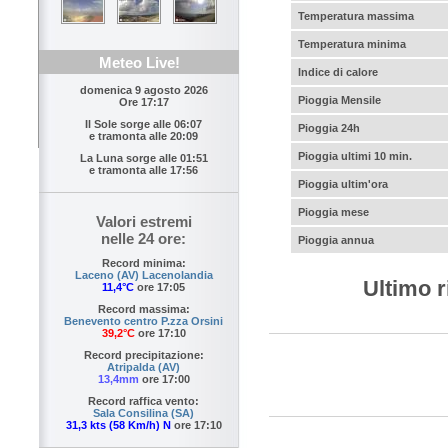
Temperatura massima
Temperatura minima
Meteo Live!
Indice di calore
domenica 9 agosto 2026
Pioggia Mensile
Ore 17:17
Il Sole sorge alle
06:07
Pioggia 24h
e tramonta alle
20:09
Pioggia ultimi 10 min.
La Luna sorge alle
01:51
e tramonta alle
17:56
Pioggia ultim'ora
Pioggia mese
Valori estremi
nelle 24 ore:
Pioggia annua
Record minima:
Laceno (AV) Lacenolandia
Ultimo r
11,4°C
ore 17:05
Record massima:
Benevento centro P.zza Orsini
39,2°C
ore 17:10
Record precipitazione:
Atripalda (AV)
13,4mm
ore 17:00
Record raffica vento:
Sala Consilina (SA)
31,3 kts (58 Km/h) N
ore 17:10