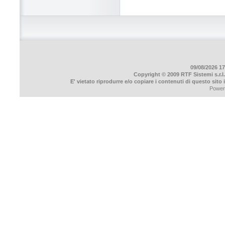
09/08/2026 17
Copyright © 2009 RTF Sistemi s.r.l.
E' vietato riprodurre e/o copiare i contenuti di questo sito
Power