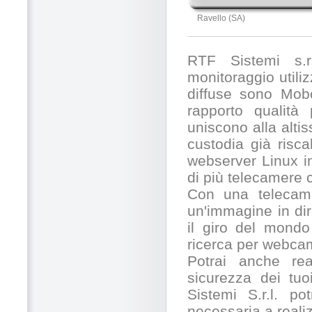
Ravello (SA)
RTF Sistemi s.r.
monitoraggio utili
diffuse sono Mobo
rapporto qualità
uniscono alla alti
custodia già risc
webserver Linux in
di più telecamere
Con una telecamer
un'immagine in dir
il giro del mondo
ricerca per webcam
Potrai anche rea
sicurezza dei tuo
Sistemi S.r.l. po
necessaria a realiz