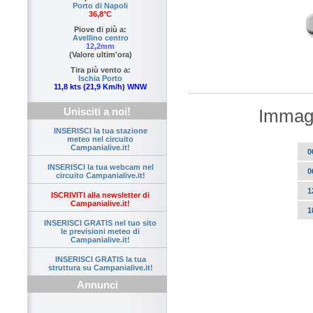
Porto di Napoli
36,8°C
Piove di più a:
Avellino centro
12,2mm
(Valore ultim'ora)
Tira più vento a:
Ischia Porto
11,8 kts (21,9 Km/h) WNW
Immagi
Unisciti a noi!
INSERISCI la tua stazione
meteo nel circuito
Campanialive.it!
0
INSERISCI la tua webcam nel
0
circuito Campanialive.it!
1
ISCRIVITI alla newsletter di
Campanialive.it!
1
INSERISCI GRATIS nel tuo sito
le previsioni meteo di
Campanialive.it!
INSERISCI GRATIS la tua
struttura su Campanialive.it!
Annunci