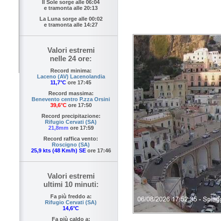
Il Sole sorge alle
06:04
e tramonta alle
20:13
La Luna sorge alle
00:02
e tramonta alle
14:27
Valori estremi
nelle 24 ore:
Record minima:
Laceno (AV) Lacenolandia
11,7°C
ore 17:45
Record massima:
Benevento centro P.zza Orsini
39,6°C
ore 17:50
Record precipitazione:
Rifugio Cervati (SA)
21,8mm
ore 17:59
Record raffica vento:
Roscigno (SA)
25,9 kts (48 Km/h) SE
ore 17:46
Valori estremi
ultimi 10 minuti:
Fa più freddo a:
Rifugio Cervati (SA)
14,6°C
Fa più caldo a: