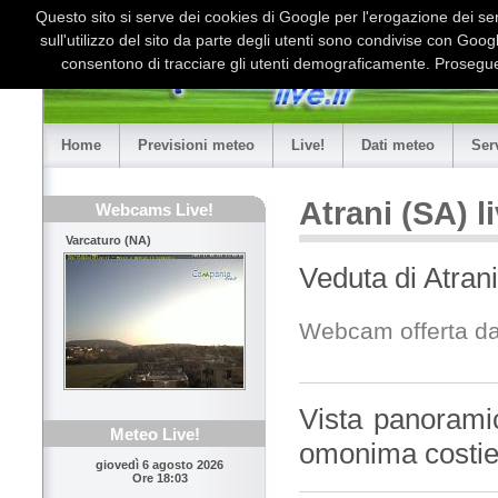
Questo sito si serve dei cookies di Google per l'erogazione dei serv
sull'utilizzo del sito da parte degli utenti sono condivise con Goo
consentono di tracciare gli utenti demograficamente. Proseguen
Home
Previsioni meteo
Live!
Dati meteo
Ser
Atrani (SA) 
Webcams Live!
Varcaturo (NA)
Veduta di Atran
Webcam offerta d
Vista panoramic
Meteo Live!
omonima costier
giovedì 6 agosto 2026
Ore 18:03