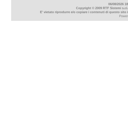
06/08/2026 18
Copyright © 2009 RTF Sistemi s.r.l.
E' vietato riprodurre e/o copiare i contenuti di questo sito
Power