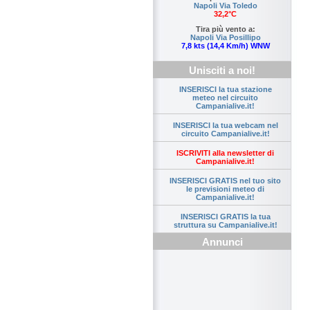
Napoli Via Toledo
32,2°C
Tira più vento a:
Napoli Via Posillipo
7,8 kts (14,4 Km/h) WNW
Unisciti a noi!
INSERISCI la tua stazione
meteo nel circuito
Campanialive.it!
INSERISCI la tua webcam nel
circuito Campanialive.it!
ISCRIVITI alla newsletter di
Campanialive.it!
INSERISCI GRATIS nel tuo sito
le previsioni meteo di
Campanialive.it!
INSERISCI GRATIS la tua
struttura su Campanialive.it!
Annunci