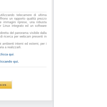
utilizzando telecamere di ultima
ffrono un rapporto qualità prezzo
le immagini riprese, una robusta
r Linux integrato ed un software
 diretta del panorama visibile dalla
 di ricerca per webcam presenti in
 ambienti interni ed esterni, per i
ia a realizzarli.
clicca qui
.
liccando qui.