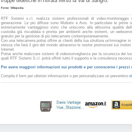
truppe tedesche in ritirata verso la Val di Sangro.
Fonte: Wikipedia
RTF Sistemi s.r.l. realizza sistemi professionali di video-monitoraggio 
generazione. Le più diffuse sono Mobotix e Axis. In particolare le prime o
estremamente vantaggioso visto che uniscono alla altissima qualità del
custodia già riscaldata e pronta per ambienti anche estremi, un webserve
gratuito per la gestione di più telecamere contemporaneamente.
Con una telecamera potrai offrire ai clienti della tua struttura un'immagine in
stessa che farà il giro del mondo attraverso le nostre promozioni sui motori
Internet.
Potrai anche realizzare sistemi di videosorveglianza per la sicurezza dei tuoi
quali RTF Sistemi S.r.l. potrà offrirti tutto il supporto e la consulenza necessar
Per avere maggiori informazioni sui prodotti e per conoscerne i prezzi 
Compila il form per ulteriori informazioni o per personalizzare un preventivo
c