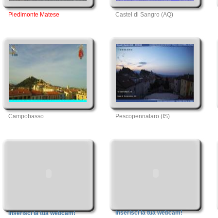
Piedimonte Matese
Castel di Sangro (AQ)
Campobasso
Pescopennataro (IS)
Inserisci la tua webcam!
Inserisci la tua webcam!