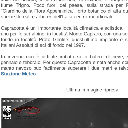
fiume Trigno. Poco fuori del paese, sulla strada per P
"Giardino della Flora Appenninica", orto botanico di alta q
specie floreali e arboree dell'Italia centro-meridionale.
Capracotta è un' importante località climatica e sciistica. 
uno per lo sci alpino, in località Monte Capraro, con una segg
fondo in località Prato Gentile: quest'ultimo impianto è 
Italiani Assoluti di sci di fondo nel 1997.
In inverno non è difficile imbattersi in bufere di neve,
gennaio e febbraio. Per questo Capracotta è nota anche come
manto nevoso può facilmente superare i due metri e talvol
Stazione Meteo
Ultima immagine ripresa