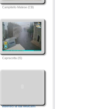
Campitello Matese (CB)
Capracotta (IS)
Inserisci la tua webcam!