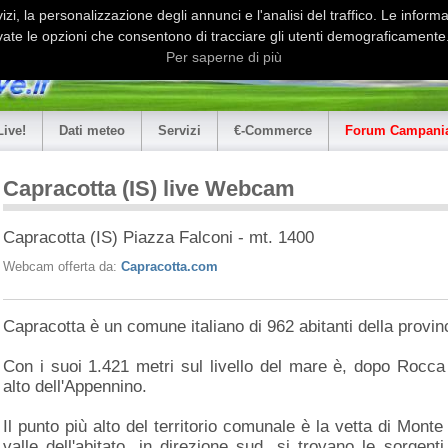
i, la personalizzazione degli annunci e l'analisi del traffico. Le informaz
ate le opzioni che consentono di tracciare gli utenti demograficamente.
Per saperne di più
Live!
Dati meteo
Servizi
€-Commerce
Forum Campania
Capracotta (IS) live Webcam
Capracotta (IS) Piazza Falconi - mt. 1400
Webcam offerta da:
Capracotta.com
Capracotta è un comune italiano di 962 abitanti della provinc
Con i suoi 1.421 metri sul livello del mare è, dopo Rocca
alto dell'Appennino.
Il punto più alto del territorio comunale è la vetta di Mon
valle dell'abitato, in direzione sud, si trovano le sorgenti