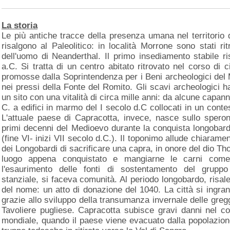
La storia
Le più antiche tracce della presenza umana nel territorio
risalgono al Paleolitico: in località Morrone sono stati ri
dell'uomo di Neanderthal. Il primo insediamento stabile ri
a.C. Si tratta di un centro abitato ritrovato nel corso d
promosse dalla Soprintendenza per i Beni archeologici del M
nei pressi della Fonte del Romito. Gli scavi archeologici h
un sito con una vitalità di circa mille anni: da alcune capann
C. a edifici in marmo del I secolo d.C collocati in un conte
L'attuale paese di Capracotta, invece, nasce sullo speron
primi decenni del Medioevo durante la conquista longobard
(fine VI- inizi VII secolo d.C.). Il toponimo allude chiaramen
dei Longobardi di sacrificare una capra, in onore del dio Tho
luogo appena conquistato e mangiarne le carni come 
l'esaurimento delle fonti di sostentamento del gruppo
stanziale, si faceva comunità. Al periodo longobardo, risale
del nome: un atto di donazione del 1040. La città si ingran
grazie allo sviluppo della transumanza invernale delle gregg
Tavoliere pugliese. Capracotta subisce gravi danni nel c
mondiale, quando il paese viene evacuato dalla popolazion