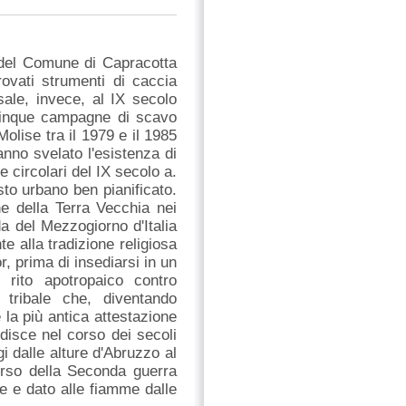
 del Comune di Capracotta
trovati strumenti di caccia
sale, invece, al IX secolo
i cinque campagne di scavo
olise tra il 1979 e il 1985
anno svelato l'esistenza di
e circolari del IX secolo a.
sto urbano ben pianificato.
e della Terra Vecchia nei
a del Mezzogiorno d'Italia
te alla tradizione religiosa
r, prima di insediarsi in un
rito apotropaico contro
 tribale che, diventando
 la più antica attestazione
disce nel corso dei secoli
i dalle alture d'Abruzzo al
orso della Seconda guerra
e e dato alle fiamme dalle