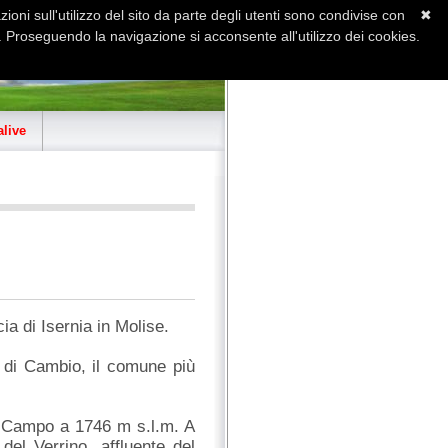
ioni sull'utilizzo del sito da parte degli utenti sono condivise con
✖
 Proseguendo la navigazione si acconsente all'utilizzo dei cookies.
Home
Contatti
Sitemap
live
ia di Isernia in Molise.
 di Cambio, il comune più
te Campo a 1746 m s.l.m. A
 del Verrino, affluente del