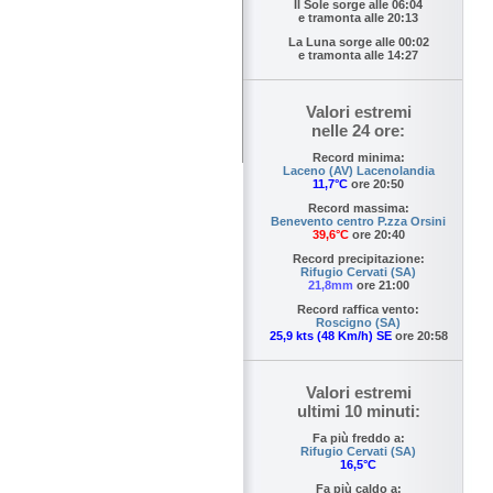
Il Sole sorge alle
06:04
e tramonta alle
20:13
La Luna sorge alle
00:02
e tramonta alle
14:27
Valori estremi
nelle 24 ore:
Record minima:
Laceno (AV) Lacenolandia
11,7°C
ore 20:50
Record massima:
Benevento centro P.zza Orsini
39,6°C
ore 20:40
Record precipitazione:
Rifugio Cervati (SA)
21,8mm
ore 21:00
Record raffica vento:
Roscigno (SA)
25,9 kts (48 Km/h) SE
ore 20:58
Valori estremi
ultimi 10 minuti:
Fa più freddo a:
Rifugio Cervati (SA)
16,5°C
Fa più caldo a: