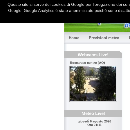
Questo sito si serve dei cookies di Google per l'erogazione dei serviz
Google. Google Analytics è stato anonimizzato poiché sono disattiv
Home
Previsioni meteo
Webcams Live!
Roccaraso centro (AQ)
Meteo Live!
giovedì 6 agosto 2026
Ore 21:11