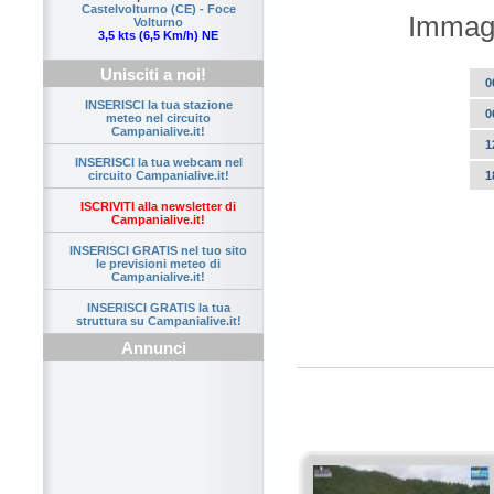
Castelvolturno (CE) - Foce
Immagi
Volturno
3,5 kts (6,5 Km/h) NE
Unisciti a noi!
0
INSERISCI la tua stazione
0
meteo nel circuito
Campanialive.it!
1
INSERISCI la tua webcam nel
1
circuito Campanialive.it!
ISCRIVITI alla newsletter di
Campanialive.it!
INSERISCI GRATIS nel tuo sito
le previsioni meteo di
Campanialive.it!
INSERISCI GRATIS la tua
struttura su Campanialive.it!
Annunci