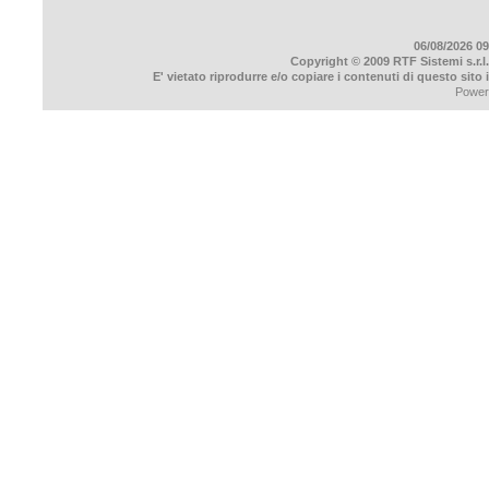
06/08/2026 09
Copyright © 2009 RTF Sistemi s.r.l.
E' vietato riprodurre e/o copiare i contenuti di questo sito
Power