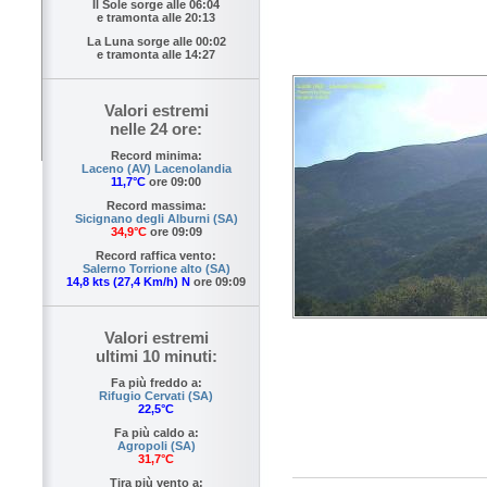
Il Sole sorge alle
06:04
e tramonta alle
20:13
La Luna sorge alle
00:02
e tramonta alle
14:27
Valori estremi
nelle 24 ore:
Record minima:
Laceno (AV) Lacenolandia
11,7°C
ore 09:00
Record massima:
Sicignano degli Alburni (SA)
34,9°C
ore 09:09
Record raffica vento:
Salerno Torrione alto (SA)
14,8 kts (27,4 Km/h) N
ore 09:09
Valori estremi
ultimi 10 minuti:
Fa più freddo a:
Rifugio Cervati (SA)
22,5°C
Fa più caldo a:
Agropoli (SA)
31,7°C
Tira più vento a: