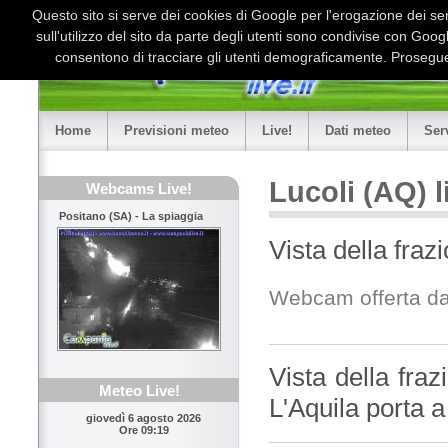
Questo sito si serve dei cookies di Google per l'erogazione dei serv
sull'utilizzo del sito da parte degli utenti sono condivise con Goo
consentono di tracciare gli utenti demograficamente. Proseguen
Home
Previsioni meteo
Live!
Dati meteo
Ser
Lucoli (AQ) 
Webcams Live!
Positano (SA) - La spiaggia
Vista della fraz
Webcam offerta d
Vista della fra
Meteo Live!
L'Aquila porta 
giovedì 6 agosto 2026
Ore 09:19