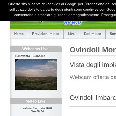
Questo sito si serve dei cookies di Google per l'erogazione dei serv
sull'utilizzo del sito da parte degli utenti sono condivise con Goo
consentono di tracciare gli utenti demograficamente. Proseguen
Home
Previsioni meteo
Live!
Dati meteo
Ser
Ovindoli Mo
Webcams Live!
Benevento - Ciancelle
Vista degli imp
Webcam offerta d
Ovindoli Imbarc
Meteo Live!
sabato 8 agosto 2026
Ore 00:34