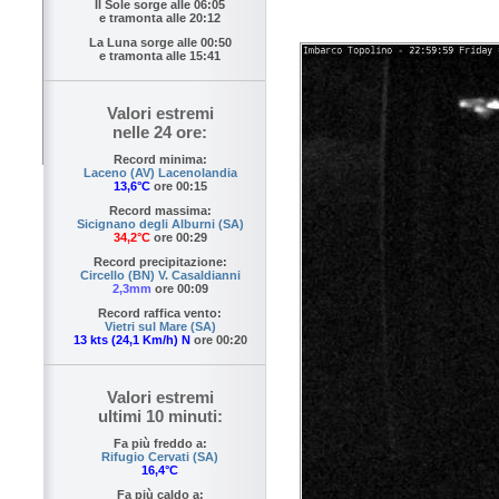
Il Sole sorge alle
06:05
e tramonta alle
20:12
La Luna sorge alle
00:50
e tramonta alle
15:41
Valori estremi
nelle 24 ore:
Record minima:
Laceno (AV) Lacenolandia
13,6°C
ore 00:15
Record massima:
Sicignano degli Alburni (SA)
34,2°C
ore 00:29
Record precipitazione:
Circello (BN) V. Casaldianni
2,3mm
ore 00:09
Record raffica vento:
Vietri sul Mare (SA)
13 kts (24,1 Km/h) N
ore 00:20
Valori estremi
ultimi 10 minuti:
Fa più freddo a:
Rifugio Cervati (SA)
16,4°C
Fa più caldo a: