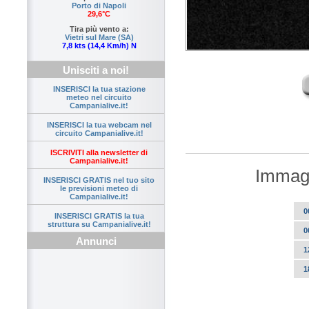
Porto di Napoli
29,6°C
Tira più vento a:
Vietri sul Mare (SA)
7,8 kts (14,4 Km/h) N
Unisciti a noi!
INSERISCI la tua stazione
meteo nel circuito
Campanialive.it!
INSERISCI la tua webcam nel
circuito Campanialive.it!
ISCRIVITI alla newsletter di
Campanialive.it!
Immagi
INSERISCI GRATIS nel tuo sito
le previsioni meteo di
Campanialive.it!
0
INSERISCI GRATIS la tua
struttura su Campanialive.it!
0
Annunci
1
1