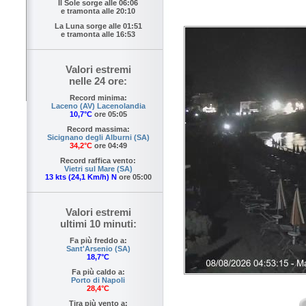
Il Sole sorge alle
06:06
e tramonta alle
20:10
La Luna sorge alle
01:51
e tramonta alle
16:53
Valori estremi
nelle 24 ore:
Record minima:
Laceno (AV) Lacenolandia
10,7°C
ore 05:05
Record massima:
Sicignano degli Alburni (SA)
34,2°C
ore 04:49
Record raffica vento:
Vietri sul Mare (SA)
13 kts (24,1 Km/h) N
ore 05:00
Valori estremi
ultimi 10 minuti:
Fa più freddo a:
Sant'Arsenio (SA)
18,7°C
Fa più caldo a:
Porto di Napoli
28,4°C
Tira più vento a: