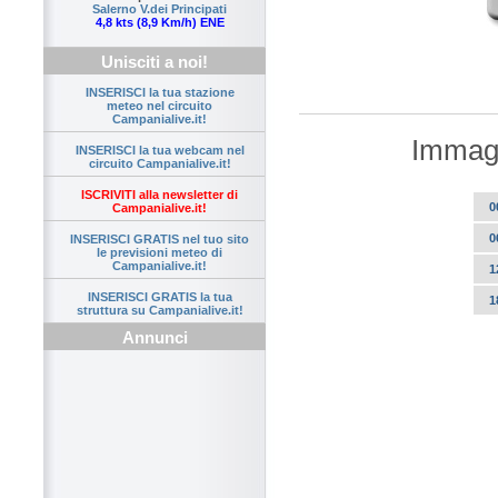
Salerno V.dei Principati
4,8 kts (8,9 Km/h) ENE
Unisciti a noi!
INSERISCI la tua stazione
meteo nel circuito
Campanialive.it!
Immagi
INSERISCI la tua webcam nel
circuito Campanialive.it!
ISCRIVITI alla newsletter di
0
Campanialive.it!
0
INSERISCI GRATIS nel tuo sito
le previsioni meteo di
Campanialive.it!
1
INSERISCI GRATIS la tua
1
struttura su Campanialive.it!
Annunci