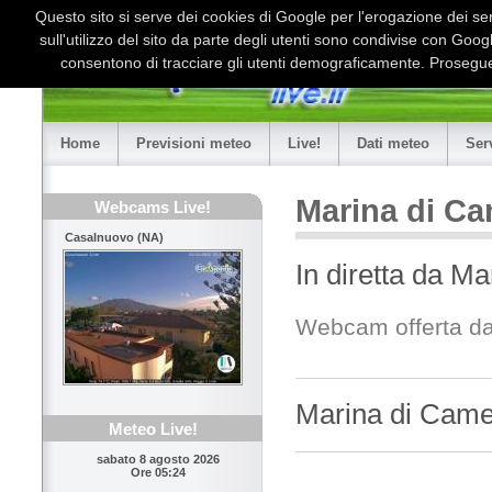
Questo sito si serve dei cookies di Google per l'erogazione dei serv
sull'utilizzo del sito da parte degli utenti sono condivise con Goo
consentono di tracciare gli utenti demograficamente. Proseguen
Home
Previsioni meteo
Live!
Dati meteo
Ser
Marina di Ca
Webcams Live!
Casalnuovo (NA)
In diretta da M
Webcam offerta da:
Marina di Camer
Meteo Live!
sabato 8 agosto 2026
Ore 05:24