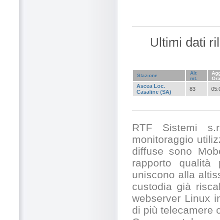
Ultimi dati r
Alt
Agg
Stazione
mt.
Or
Ascea Loc.
83
05:
Casaline (SA)
RTF Sistemi s.r.
monitoraggio utili
diffuse sono Mobo
rapporto qualità
uniscono alla alti
custodia già risc
webserver Linux in
di più telecamere