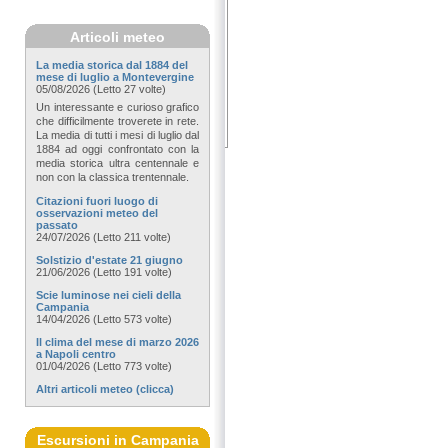
Articoli meteo
La media storica dal 1884 del
mese di luglio a Montevergine
05/08/2026 (Letto 27 volte)
Un interessante e curioso grafico
che difficilmente troverete in rete.
La media di tutti i mesi di luglio dal
1884 ad oggi confrontato con la
media storica ultra centennale e
non con la classica trentennale.
Citazioni fuori luogo di
osservazioni meteo del
passato
24/07/2026 (Letto 211 volte)
Solstizio d'estate 21 giugno
21/06/2026 (Letto 191 volte)
Scie luminose nei cieli della
Campania
14/04/2026 (Letto 573 volte)
Il clima del mese di marzo 2026
a Napoli centro
01/04/2026 (Letto 773 volte)
Altri articoli meteo (clicca)
Escursioni in Campania