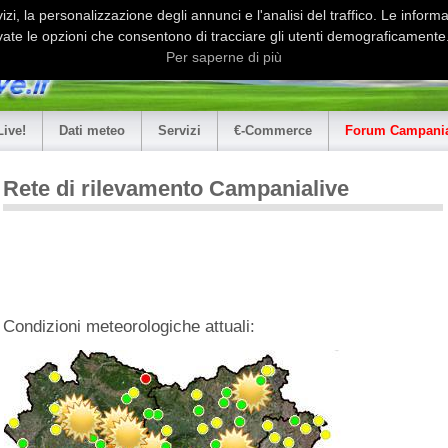
i, la personalizzazione degli annunci e l'analisi del traffico. Le informaz
ate le opzioni che consentono di tracciare gli utenti demograficamente.
Per saperne di più
Live!
Dati meteo
Servizi
€-Commerce
Forum Campania
Rete di rilevamento Campanialive
Condizioni meteorologiche attuali: