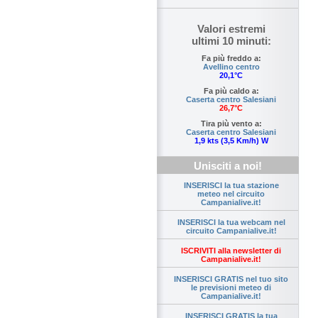
Valori estremi
ultimi 10 minuti:
Fa più freddo a:
Avellino centro
20,1°C
Fa più caldo a:
Caserta centro Salesiani
26,7°C
Tira più vento a:
Caserta centro Salesiani
1,9 kts (3,5 Km/h) W
Unisciti a noi!
INSERISCI la tua stazione
meteo nel circuito
Campanialive.it!
INSERISCI la tua webcam nel
circuito Campanialive.it!
ISCRIVITI alla newsletter di
Campanialive.it!
INSERISCI GRATIS nel tuo sito
le previsioni meteo di
Campanialive.it!
INSERISCI GRATIS la tua