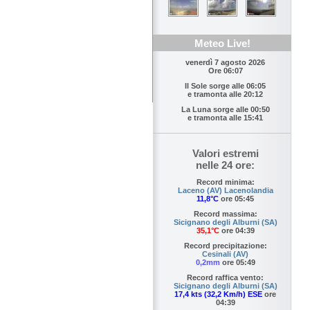
Meteo Live!
venerdì 7 agosto 2026
Ore 06:07
Il Sole sorge alle
06:05
e tramonta alle
20:12
La Luna sorge alle
00:50
e tramonta alle
15:41
Valori estremi
nelle 24 ore:
Record minima:
Laceno (AV) Lacenolandia
11,8°C
ore 05:45
Record massima:
Sicignano degli Alburni (SA)
35,1°C
ore 04:39
Record precipitazione:
Cesinali (AV)
0,2mm
ore 05:49
Record raffica vento:
Sicignano degli Alburni (SA)
17,4 kts (32,2 Km/h) ESE
ore
04:39