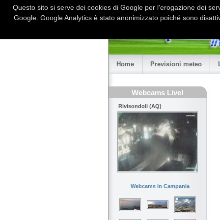
Questo sito si serve dei cookies di Google per l'erogazione dei serviz
Google. Google Analytics è stato anonimizzato poiché sono disattiv
Home
Previsioni meteo
Webcams Live!
Rivisondoli (AQ)
Webcams in Campania