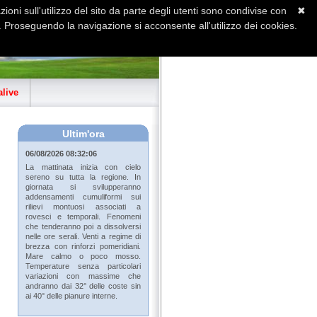
ioni sull'utilizzo del sito da parte degli utenti sono condivise con
✖
 Proseguendo la navigazione si acconsente all'utilizzo dei cookies.
Home
Contatti
Sitemap
live
Ultim'ora
06/08/2026 08:32:06
La mattinata inizia con cielo
sereno su tutta la regione. In
giornata si svilupperanno
addensamenti cumuliformi sui
rilievi montuosi associati a
rovesci e temporali. Fenomeni
che tenderanno poi a dissolversi
nelle ore serali. Venti a regime di
brezza con rinforzi pomeridiani.
Mare calmo o poco mosso.
Temperature senza particolari
variazioni con massime che
andranno dai 32° delle coste sin
ai 40° delle pianure interne.