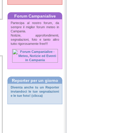
Forum Campanialive
Partecipa al nostro forum, da
sempre il miglior forum meteo in
Campania.
Notizie, approfondimenti,
segnalazioni, foto e tanto altro
tutto rigorosamente free!!!
Reporter per un giorno
Diventa anche tu un
Reporter
inviandoci le tue segnalazioni
e le tue foto! (clicca)