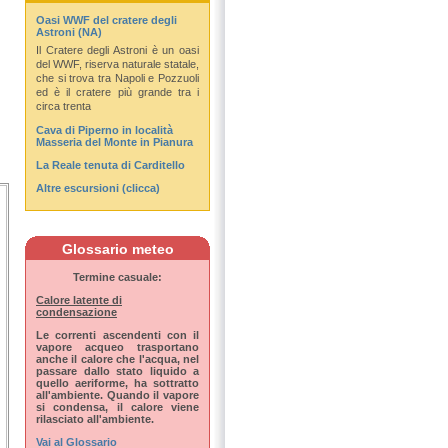
Oasi WWF del cratere degli
Astroni (NA)
Il Cratere degli Astroni è un oasi
del WWF, riserva naturale statale,
che si trova tra Napoli e Pozzuoli
ed è il cratere più grande tra i
circa trenta
Cava di Piperno in località
Masseria del Monte in Pianura
La Reale tenuta di Carditello
Altre escursioni (clicca)
Glossario meteo
Termine casuale:
Calore latente di
condensazione
Le correnti ascendenti con il
vapore acqueo trasportano
anche il calore che l'acqua, nel
passare dallo stato liquido a
quello aeriforme, ha sottratto
all'ambiente. Quando il vapore
si condensa, il calore viene
rilasciato all'ambiente.
Vai al Glossario