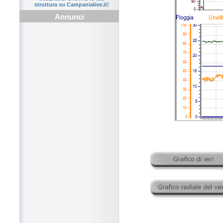
struttura su Campanialive.it!
Annunci