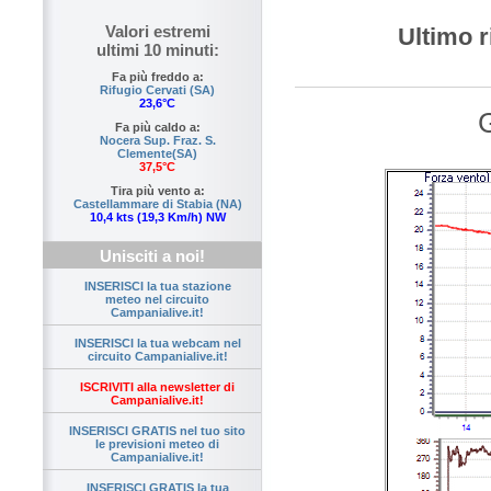
Valori estremi
Ultimo r
ultimi 10 minuti:
Fa più freddo a:
Rifugio Cervati (SA)
23,6°C
G
Fa più caldo a:
Nocera Sup. Fraz. S.
Clemente(SA)
37,5°C
Tira più vento a:
Castellammare di Stabia (NA)
10,4 kts (19,3 Km/h) NW
Unisciti a noi!
INSERISCI la tua stazione
meteo nel circuito
Campanialive.it!
INSERISCI la tua webcam nel
circuito Campanialive.it!
ISCRIVITI alla newsletter di
Campanialive.it!
INSERISCI GRATIS nel tuo sito
le previsioni meteo di
Campanialive.it!
INSERISCI GRATIS la tua