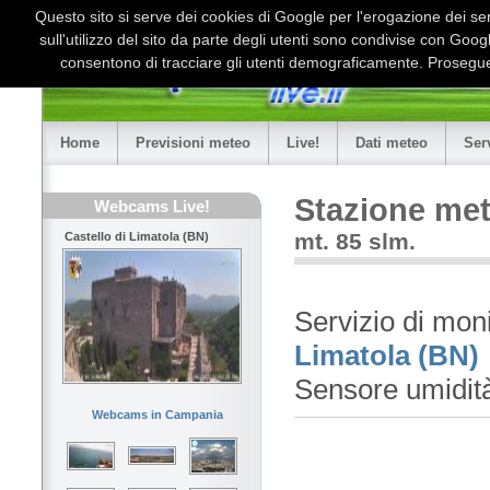
Questo sito si serve dei cookies di Google per l'erogazione dei serv
sull'utilizzo del sito da parte degli utenti sono condivise con Goo
consentono di tracciare gli utenti demograficamente. Proseguen
Home
Previsioni meteo
Live!
Dati meteo
Ser
Stazione met
Webcams Live!
mt. 85 slm.
Castello di Limatola (BN)
Servizio di mon
Limatola (BN)
Sensore umidit
Webcams in Campania