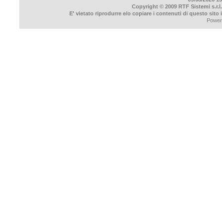
Copyright © 2009 RTF Sistemi s.r.l.
E' vietato riprodurre e/o copiare i contenuti di questo sito
Power