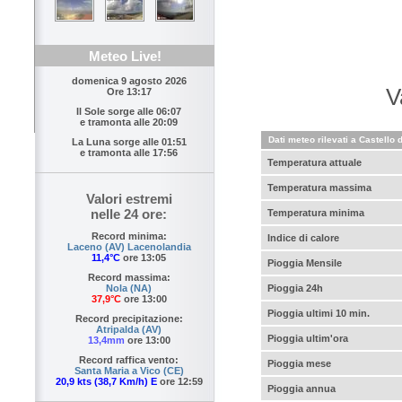
Meteo Live!
domenica 9 agosto 2026
V
Ore 13:17
Il Sole sorge alle
06:07
e tramonta alle
20:09
Dati meteo rilevati a Castello 
La Luna sorge alle
01:51
e tramonta alle
17:56
Temperatura attuale
Temperatura massima
Valori estremi
nelle 24 ore:
Temperatura minima
Record minima:
Indice di calore
Laceno (AV) Lacenolandia
11,4°C
ore 13:05
Pioggia Mensile
Record massima:
Pioggia 24h
Nola (NA)
37,9°C
ore 13:00
Pioggia ultimi 10 min.
Record precipitazione:
Atripalda (AV)
Pioggia ultim'ora
13,4mm
ore 13:00
Record raffica vento:
Pioggia mese
Santa Maria a Vico (CE)
20,9 kts (38,7 Km/h) E
ore 12:59
Pioggia annua