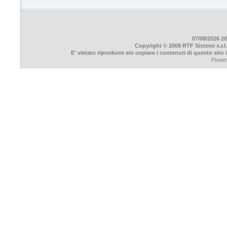
07/08/2026 20
Copyright © 2009 RTF Sistemi s.r.l.
E' vietato riprodurre e/o copiare i contenuti di questo sito
Power