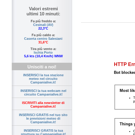
Valori estremi
ultimi 10 minuti:
Fa più freddo a:
Cesinali (AV)
22,3°C
Fa più caldo a:
Caserta centro Salesiani
31,6°C
Tira più vento a:
Ischia Porto
5,6 kts (10,4 Km/h) WNW
Unisciti a noi!
INSERISCI la tua stazione
meteo nel circuito
Campanialive.it!
INSERISCI la tua webcam nel
circuito Campanialive.it!
ISCRIVITI alla newsletter di
Campanialive.it!
INSERISCI GRATIS nel tuo sito
le previsioni meteo di
Campanialive.it!
INSERISCI GRATIS la tua
struttura su Campanialive.it!