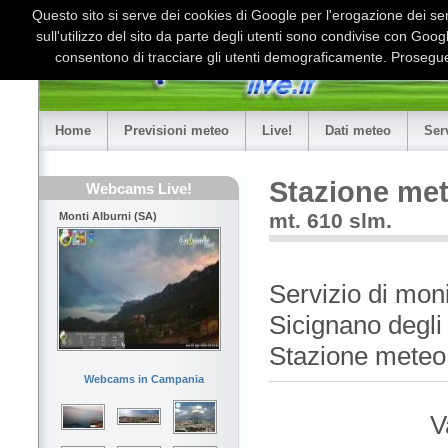
Questo sito si serve dei cookies di Google per l'erogazione dei serv
sull'utilizzo del sito da parte degli utenti sono condivise con Goo
consentono di tracciare gli utenti demograficamente. Proseguen
Home
Previsioni meteo
Live!
Dati meteo
Ser
Stazione met
Webcams Live!
mt. 610 slm.
Monti Alburni (SA)
Servizio di mon
Sicignano degli
Stazione meteo
Webcams in Campania
V