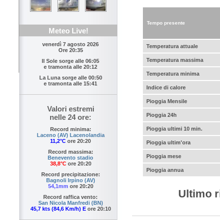
Tempo presente
Meteo Live!
venerdì 7 agosto 2026
Temperatura attuale
Ore 20:35
Temperatura massima
Il Sole sorge alle
06:05
e tramonta alle
20:12
Temperatura minima
La Luna sorge alle
00:50
e tramonta alle
15:41
Indice di calore
Pioggia Mensile
Valori estremi
Pioggia 24h
nelle 24 ore:
Pioggia ultimi 10 min.
Record minima:
Laceno (AV) Lacenolandia
11,2°C
ore 20:20
Pioggia ultim'ora
Record massima:
Pioggia mese
Benevento stadio
38,8°C
ore 20:20
Pioggia annua
Record precipitazione:
Bagnoli Irpino (AV)
54,1mm
ore 20:20
Ultimo r
Record raffica vento:
San Nicola Manfredi (BN)
45,7 kts (84,6 Km/h) E
ore 20:10