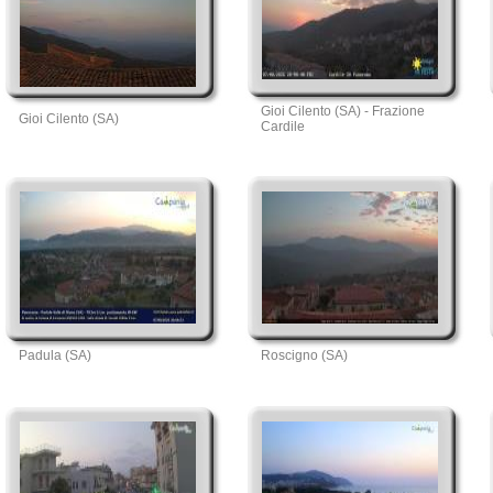
Gioi Cilento (SA) - Frazione
Gioi Cilento (SA)
Cardile
Padula (SA)
Roscigno (SA)