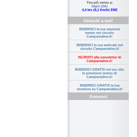
Tira più vento a:
Sapri (SA)
4,4 kts (8,1 Km/h) ENE
Unisciti a noi!
INSERISCI la tua stazione
meteo nel circuito
Campanialive.it!
INSERISCI la tua webcam nel
circuito Campanialive.it!
ISCRIVITI alla newsletter di
Campanialive.it!
INSERISCI GRATIS nel tuo sito
le previsioni meteo di
Campanialive.it!
INSERISCI GRATIS la tua
struttura su Campanialive.it!
Annunci