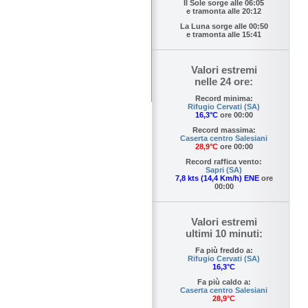
Il Sole sorge alle
06:05
e tramonta alle
20:12
La Luna sorge alle
00:50
e tramonta alle
15:41
Valori estremi
nelle 24 ore:
Record minima:
Rifugio Cervati (SA)
16,3°C
ore 00:00
Record massima:
Caserta centro Salesiani
28,9°C
ore 00:00
Record raffica vento:
Sapri (SA)
7,8 kts (14,4 Km/h) ENE
ore
00:00
Valori estremi
ultimi 10 minuti:
Fa più freddo a:
Rifugio Cervati (SA)
16,3°C
Fa più caldo a:
Caserta centro Salesiani
28,9°C