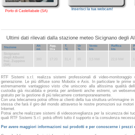
Inserisci la tua webcam!
Porto di Castellabate (SA)
Ultimi dati rilevati dalla stazione meteo Sicignano degli A
Alt
Agg.
T.
Ur
Vento
Raffica
P
Stazione
mt.
Ora
°C
%
kts
kts
Sicignano
degli Alburni
380
17:20
31,4
65
3,5 NW
22,6 NW
1
fraz. Zuppino
(SA)
RTF Sistemi s.r.l. realizza sistemi professionali di video-monitoraggio 
generazione. Le più diffuse sono Mobotix e Axis. In particolare le prime o
estremamente vantaggioso visto che uniscono alla altissima qualità del
custodia già riscaldata e pronta per ambienti anche estremi, un webserve
gratuito per la gestione di più telecamere contemporaneamente.
Con una telecamera potrai offrire ai clienti della tua struttura un'immagine in
stessa che farà il giro del mondo attraverso le nostre promozioni sui motori
Internet.
Potrai anche realizzare sistemi di videosorveglianza per la sicurezza dei tuoi
quali RTF Sistemi S.r.l. potrà offrirti tutto il supporto e la consulenza necessar
Per avere maggiori informazioni sui prodotti e per conoscerne i prezzi 