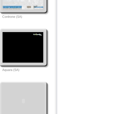
Controne (SA)
Aquara (SA)