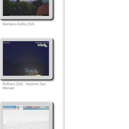
Montano Antilia (SA)
Rofrano (SA) - frazione San
Menale