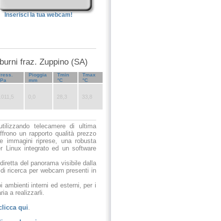
Inserisci la tua webcam!
lburni fraz. Zuppino (SA)
ress.
Pioggia
Tmin
Tmax
hPa
mm
°C
°C
.011,5
0,0
28,3
33,8
utilizzando telecamere di ultima
ffrono un rapporto qualità prezzo
le immagini riprese, una robusta
r Linux integrato ed un software
 diretta del panorama visibile dalla
 di ricerca per webcam presenti in
 ambienti interni ed esterni, per i
ia a realizzarli.
clicca qui
.