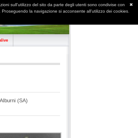
ioni sull'utilizzo del sito da parte degli utenti sono condivise con
✖
 Proseguendo la navigazione si acconsente all'utilizzo dei cookies.
Home
Contatti
Sitemap
live
 Alburni (SA)