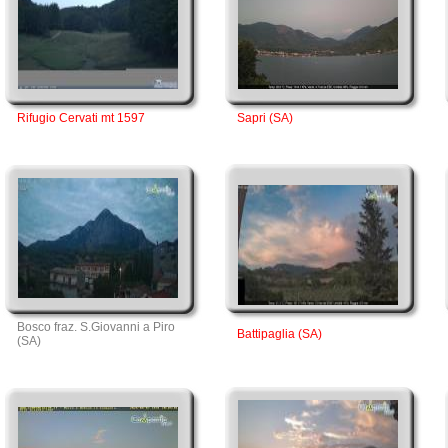
Rifugio Cervati mt 1597
Sapri (SA)
Bosco fraz. S.Giovanni a Piro
Battipaglia (SA)
(SA)