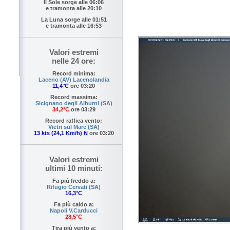
Il Sole sorge alle
06:06
e tramonta alle
20:10
La Luna sorge alle
01:51
e tramonta alle
16:53
Valori estremi
nelle 24 ore:
Record minima:
Laceno (AV) Lacenolandia
11,4°C
ore 03:20
Record massima:
Sicignano degli Alburni (SA)
34,2°C
ore 03:29
Record raffica vento:
Vietri sul Mare (SA)
13 kts (24,1 Km/h) N
ore 03:20
Valori estremi
ultimi 10 minuti:
Fa più freddo a:
Rifugio Cervati (SA)
16,3°C
Fa più caldo a:
Napoli V.Carducci
28,5°C
Tira più vento a: