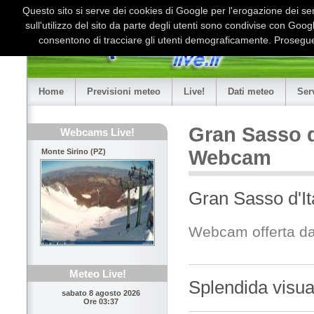
Questo sito si serve dei cookies di Google per l'erogazione dei serv
sull'utilizzo del sito da parte degli utenti sono condivise con Goo
consentono di tracciare gli utenti demograficamente. Proseguen
Home
Previsioni meteo
Live!
Dati meteo
Ser
Gran Sasso d
Webcams Live!
Webcam
Monte Sirino (PZ)
Gran Sasso d'It
Webcam offerta da
Meteo Live!
Splendida visua
sabato 8 agosto 2026
Ore 03:37