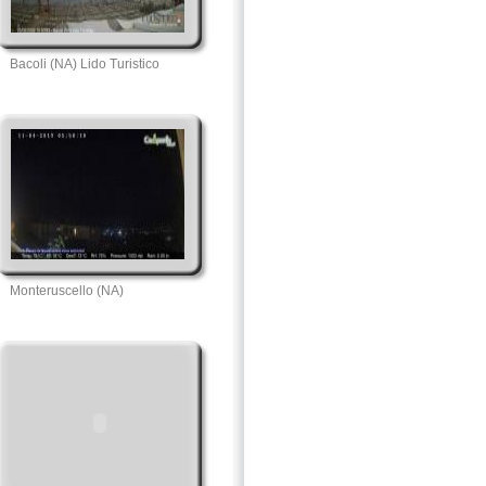
Bacoli (NA) Lido Turistico
Monteruscello (NA)