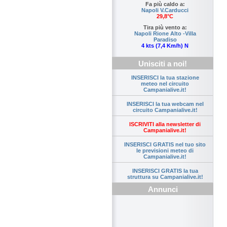
Fa più caldo a:
Napoli V.Carducci
29,8°C
Tira più vento a:
Napoli Rione Alto -Villa
Paradiso
4 kts (7,4 Km/h) N
Unisciti a noi!
INSERISCI la tua stazione
meteo nel circuito
Campanialive.it!
INSERISCI la tua webcam nel
circuito Campanialive.it!
ISCRIVITI alla newsletter di
Campanialive.it!
INSERISCI GRATIS nel tuo sito
le previsioni meteo di
Campanialive.it!
INSERISCI GRATIS la tua
struttura su Campanialive.it!
Annunci