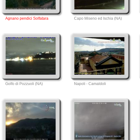
Agnano pendici Solfatara
Capo Miseno ed Ischia (NA)
Golfo di Pozzuoli (NA)
Napoli - Camaldoli