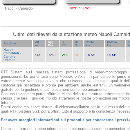
Pozzuoli (NA)
Napoli - Camaldoli
Ultimi dati rilevati dalla stazione meteo Napoli Camald
Alt
Agg.
T.
Ur
Vento
Raffica
P
Stazione
mt.
Ora
°C
%
kts
kts
Napoli
Camaldoli -
413
00:40
24,0
68
0,6 SE
1,0 SE
1
Cantine
Petrone
RTF Sistemi s.r.l. realizza sistemi professionali di video-monitoraggio 
generazione. Le più diffuse sono Mobotix e Axis. In particolare le prime o
estremamente vantaggioso visto che uniscono alla altissima qualità del
custodia già riscaldata e pronta per ambienti anche estremi, un webserve
gratuito per la gestione di più telecamere contemporaneamente.
Con una telecamera potrai offrire ai clienti della tua struttura un'immagine in
stessa che farà il giro del mondo attraverso le nostre promozioni sui motori
Internet.
Potrai anche realizzare sistemi di videosorveglianza per la sicurezza dei tuoi
quali RTF Sistemi S.r.l. potrà offrirti tutto il supporto e la consulenza necessar
Per avere maggiori informazioni sui prodotti e per conoscerne i prezzi 
Compila il form per ulteriori informazioni o per personalizzare un preventivo
c