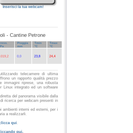
Inserisci la tua webcam!
oli - Cantine Petrone
ress.
Pioggia
Tmin
Tmax
hPa
mm
°C
°C
.019,2
0,0
23,8
24,4
utilizzando telecamere di ultima
ffrono un rapporto qualità prezzo
le immagini riprese, una robusta
r Linux integrato ed un software
 diretta del panorama visibile dalla
 di ricerca per webcam presenti in
 ambienti interni ed esterni, per i
ia a realizzarli.
clicca qui
.
liccando qui.