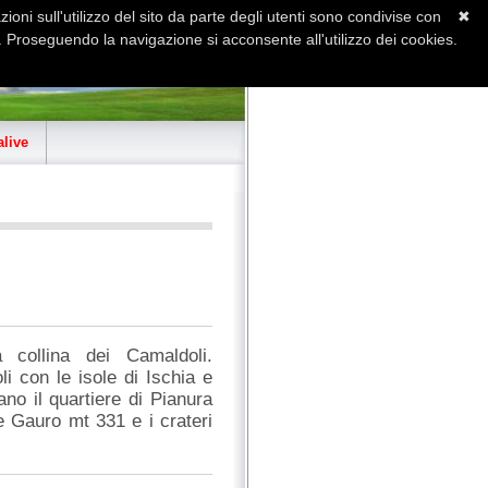
ioni sull'utilizzo del sito da parte degli utenti sono condivise con
✖
 Proseguendo la navigazione si acconsente all'utilizzo dei cookies.
Home
Contatti
Sitemap
live
 collina dei Camaldoli.
i con le isole di Ischia e
no il quartiere di Pianura
te Gauro mt 331 e i crateri