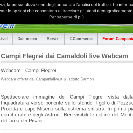
i, la personalizzazione degli annunci e l'analisi del traffico. Le informaz
ate le opzioni che consentono di tracciare gli utenti demograficamente.
Per saperne di più
Live!
Dati meteo
Servizi
€-Commerce
Forum Campania
Campi Flegrei dai Camaldoli live Webcam
Webcam - Campi Flegrei
Webcam offerta da: Campanialive.it & Istituto Darmon
Spettacolare immagine dei Campi Flegrei vista dalla
Inquadratura verso ponente sullo sfondo il golfo di Pozzuol
Procida e capo Miseno sulla estrema sinistra. In primo pia
con il cratere degli Astroni. Ben visibili le colline del Mon
dell'area dei Pisani.