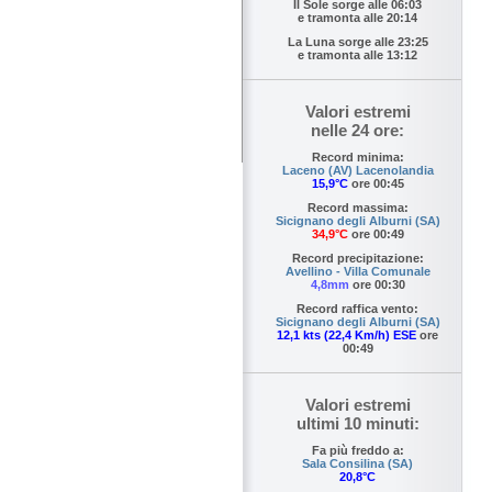
Il Sole sorge alle
06:03
e tramonta alle
20:14
La Luna sorge alle
23:25
e tramonta alle
13:12
Valori estremi
nelle 24 ore:
Record minima:
Laceno (AV) Lacenolandia
15,9°C
ore 00:45
Record massima:
Sicignano degli Alburni (SA)
34,9°C
ore 00:49
Record precipitazione:
Avellino - Villa Comunale
4,8mm
ore 00:30
Record raffica vento:
Sicignano degli Alburni (SA)
12,1 kts (22,4 Km/h) ESE
ore
00:49
Valori estremi
ultimi 10 minuti:
Fa più freddo a:
Sala Consilina (SA)
20,8°C