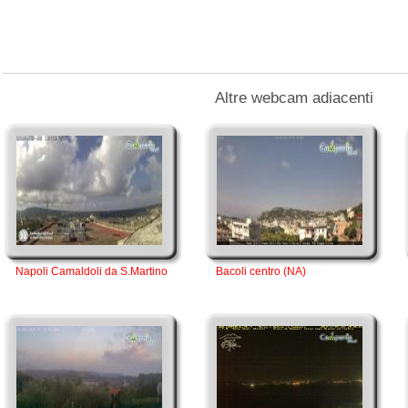
Altre webcam adiacenti
Napoli Camaldoli da S.Martino
Bacoli centro (NA)