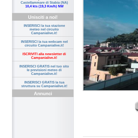
Castellammare di Stabia (NA)
10,4 kts (19,3 Km/h) NW
Unisciti a noi!
INSERISCI la tua stazione
meteo nel circuito
Campanialive.it!
INSERISCI la tua webcam nel
circuito Campanialive.it!
ISCRIVITI alla newsletter di
Campanialive.it!
INSERISCI GRATIS nel tuo sito
le previsioni meteo di
Campanialive.it!
INSERISCI GRATIS la tua
struttura su Campanialive.it!
Annunci