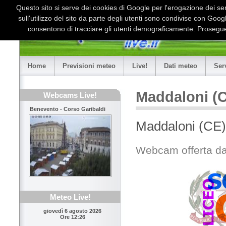
Questo sito si serve dei cookies di Google per l'erogazione dei serv
sull'utilizzo del sito da parte degli utenti sono condivise con Goo
consentono di tracciare gli utenti demograficamente. Proseguen
Home
Previsioni meteo
Live!
Dati meteo
Ser
Maddaloni (
Webcams Live!
Benevento - Corso Garibaldi
Maddaloni (CE)
Webcam offerta da
Meteo Live!
giovedì 6 agosto 2026
Ore 12:26