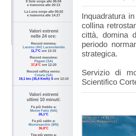
Il Sole sorge alle
06:04
e tramonta alle
20:13
La Luna sorge alle
00:02
Inquadratura in
e tramonta alle
14:27
collina retrost
Valori estremi
città, domina d
nelle 24 ore:
periodo norman
Record minima:
Laceno (AV) Lacenolandia
11,7°C
ore 12:15
strategica.
Record massima:
Pagani (SA)
37,8°C
ore 12:20
Servizio di m
Record raffica vento:
Cetara (SA)
19,1 kts (35,4 Km/h) S
ore 12:10
Scientifico Cor
Valori estremi
ultimi 10 minuti:
Fa più freddo a:
Monte Faito (NA)
26,1°C
Fa più caldo a:
Montesarchio (BN)
36,8°C
Tira più vento a: