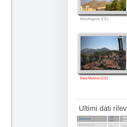
Mondragone (CE)
Baia Murena (CE)
Ultimi dati ril
Alt
Agg
Stazione
mt.
Or
Maddaloni
83
09: