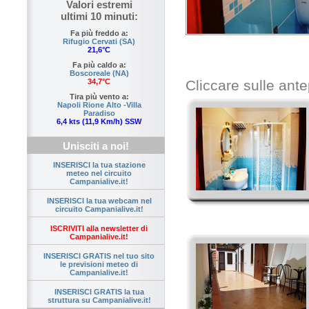
Valori estremi
ultimi 10 minuti:
Fa più freddo a:
Rifugio Cervati (SA)
21,6°C
Fa più caldo a:
Boscoreale (NA)
Cliccare sulle ante
34,7°C
Tira più vento a:
Napoli Rione Alto -Villa
Paradiso
6,4 kts (11,9 Km/h) SSW
Unisciti a noi!
INSERISCI la tua stazione
meteo nel circuito
Campanialive.it!
INSERISCI la tua webcam nel
circuito Campanialive.it!
ISCRIVITI alla newsletter di
Campanialive.it!
INSERISCI GRATIS nel tuo sito
le previsioni meteo di
Campanialive.it!
INSERISCI GRATIS la tua
struttura su Campanialive.it!