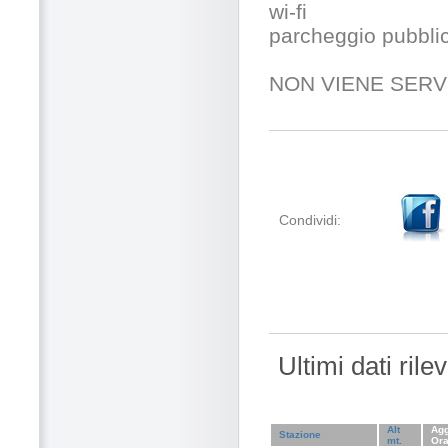
wi-fi
parcheggio pubblic
NON VIENE SERV
Condividi:
Ultimi dati ril
Alt
Agg
Stazione
mt.
Or