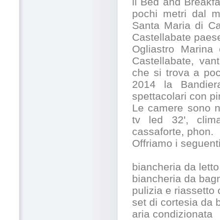
il Bed and Breakfa
pochi metri dal m
Santa Maria di Ca
Castellabate paes
Ogliastro Marina 
Castellabate, va
che si trova a po
2014 la Bandiera
spettacolari con pi
Le camere sono nu
tv led 32', clima
cassaforte, phon.
Offriamo i seguent
biancheria da letto
biancheria da bag
pulizia e riassetto 
set di cortesia da
aria condizionata