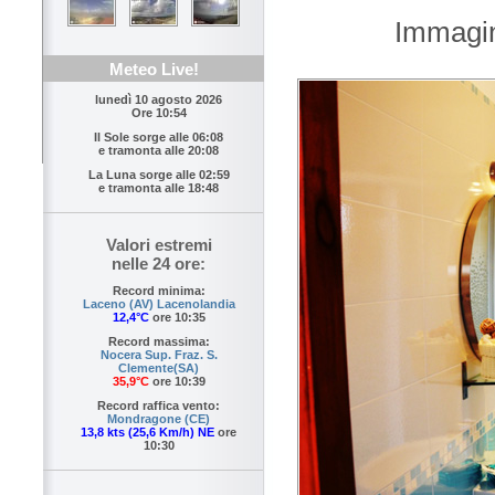
Immagin
Meteo Live!
lunedì 10 agosto 2026
Ore 10:54
Il Sole sorge alle
06:08
e tramonta alle
20:08
La Luna sorge alle
02:59
e tramonta alle
18:48
Valori estremi
nelle 24 ore:
Record minima:
Laceno (AV) Lacenolandia
12,4°C
ore 10:35
Record massima:
Nocera Sup. Fraz. S.
Clemente(SA)
35,9°C
ore 10:39
Record raffica vento:
Mondragone (CE)
13,8 kts (25,6 Km/h) NE
ore
10:30