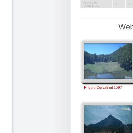
Capaccio
25
19:
Scalo (SA)
Webc
Rifugio Cervati mt 1597