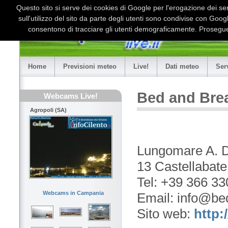
Questo sito si serve dei cookies di Google per l'erogazione dei serv
sull'utilizzo del sito da parte degli utenti sono condivise con Goo
consentono di tracciare gli utenti demograficamente. Proseguen
Home
Previsioni meteo
Live!
Dati meteo
Ser
Bed and Brea
Webcams Live!
Agropoli (SA)
Lungomare A. D
13 Castellabate
Tel: +39 366 3
Webcams in Campania
Email: info@bed
Sito web:
http: