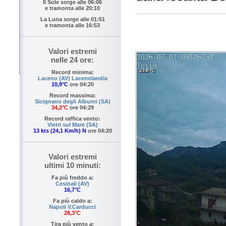
Il Sole sorge alle
06:06
e tramonta alle
20:10
La Luna sorge alle
01:51
e tramonta alle
16:53
Valori estremi
nelle 24 ore:
Record minima:
Laceno (AV) Lacenolandia
10,9°C
ore 04:20
Record massima:
Sicignano degli Alburni (SA)
34,2°C
ore 04:29
Record raffica vento:
Vietri sul Mare (SA)
13 kts (24,1 Km/h) N
ore 04:20
Valori estremi
ultimi 10 minuti:
Fa più freddo a:
Cesinali (AV)
16,7°C
Fa più caldo a:
Napoli V.Carducci
28,3°C
Tira più vento a: