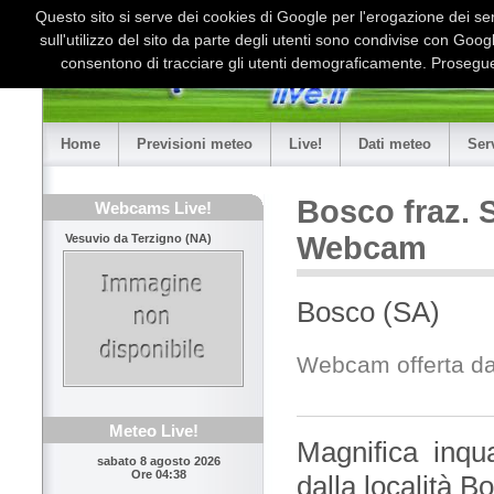
Questo sito si serve dei cookies di Google per l'erogazione dei serv
sull'utilizzo del sito da parte degli utenti sono condivise con Goo
consentono di tracciare gli utenti demograficamente. Proseguen
Home
Previsioni meteo
Live!
Dati meteo
Ser
Bosco fraz. S
Webcams Live!
Webcam
Vesuvio da Terzigno (NA)
Bosco (SA)
Webcam offerta d
Meteo Live!
Magnifica inqu
sabato 8 agosto 2026
Ore 04:38
dalla località B