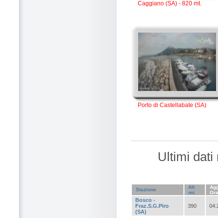
Caggiano (SA) - 820 mt.
Porto di Castellabate (SA)
Ultimi dati
Alt
Agg
Stazione
mt.
Or
Bosco -
Fraz.S.G.Piro
390
04:
(SA)