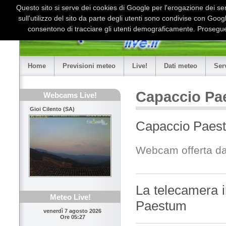
Questo sito si serve dei cookies di Google per l'erogazione dei serv
sull'utilizzo del sito da parte degli utenti sono condivise con Goo
consentono di tracciare gli utenti demograficamente. Proseguen
Home
Previsioni meteo
Live!
Dati meteo
Ser
Capaccio Pa
Webcams Live!
Gioi Cilento (SA)
Capaccio Paes
Webcam offerta d
La telecamera i
Meteo Live!
Paestum
venerdì 7 agosto 2026
Ore 05:27