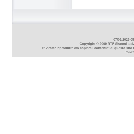
07/08/2026 05
Copyright © 2009 RTF Sistemi s.r.l.
E' vietato riprodurre e/o copiare i contenuti di questo sito
Power