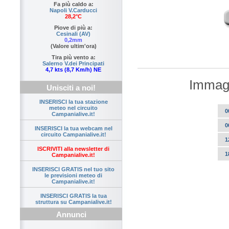
Fa più caldo a:
Napoli V.Carducci
28,2°C
Piove di più a:
Cesinali (AV)
0,2mm
(Valore ultim'ora)
Tira più vento a:
Salerno V.dei Principati
4,7 kts (8,7 Km/h) NE
Immagi
Unisciti a noi!
INSERISCI la tua stazione
meteo nel circuito
0
Campanialive.it!
0
INSERISCI la tua webcam nel
circuito Campanialive.it!
1
ISCRIVITI alla newsletter di
1
Campanialive.it!
INSERISCI GRATIS nel tuo sito
le previsioni meteo di
Campanialive.it!
INSERISCI GRATIS la tua
struttura su Campanialive.it!
Annunci