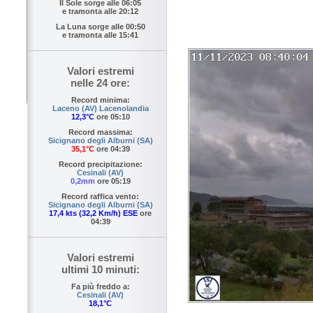
Il Sole sorge alle
06:05
e tramonta alle
20:12
La Luna sorge alle
00:50
e tramonta alle
15:41
Valori estremi
nelle 24 ore:
Record minima:
Laceno (AV) Lacenolandia
12,3°C
ore 05:10
Record massima:
Sicignano degli Alburni (SA)
35,1°C
ore 04:39
Record precipitazione:
Cesinali (AV)
0,2mm
ore 05:19
Record raffica vento:
Sicignano degli Alburni (SA)
17,4 kts (32,2 Km/h) ESE
ore
04:39
Valori estremi
ultimi 10 minuti:
Fa più freddo a:
Cesinali (AV)
18,1°C