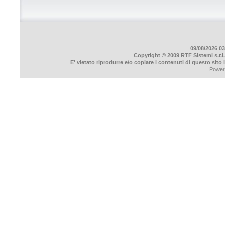
09/08/2026 03
Copyright © 2009 RTF Sistemi s.r.l.
E' vietato riprodurre e/o copiare i contenuti di questo sito
Power