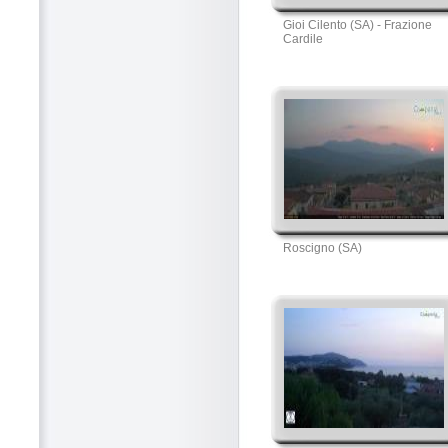
Gioi Cilento (SA) - Frazione
Cardile
Roscigno (SA)