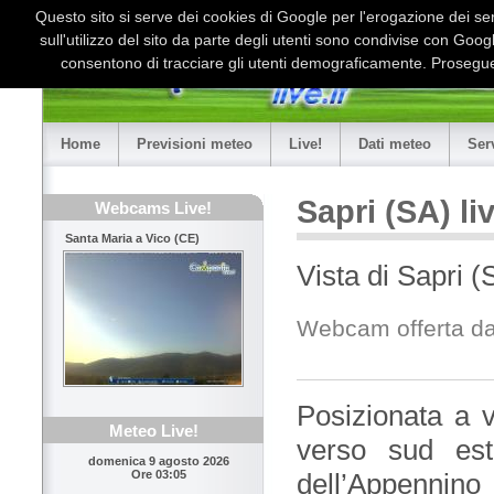
Questo sito si serve dei cookies di Google per l'erogazione dei serv
sull'utilizzo del sito da parte degli utenti sono condivise con Goo
consentono di tracciare gli utenti demograficamente. Proseguen
Home
Previsioni meteo
Live!
Dati meteo
Ser
Sapri (SA) l
Webcams Live!
Santa Maria a Vico (CE)
Vista di Sapri (
Webcam offerta da
Posizionata a v
Meteo Live!
verso sud est
domenica 9 agosto 2026
dell’Appennino
Ore 03:05