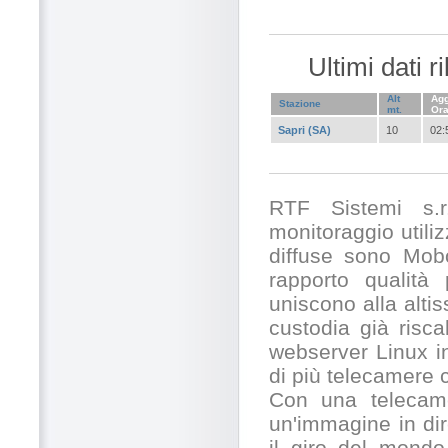
Ultimi dati 
Alt
Agg
Stazione
mt.
Or
Sapri (SA)
10
02:
RTF Sistemi s.r.
monitoraggio utili
diffuse sono Mobo
rapporto qualità
uniscono alla alti
custodia già risc
webserver Linux in
di più telecamere
Con una telecamer
un'immagine in dir
il giro del mondo