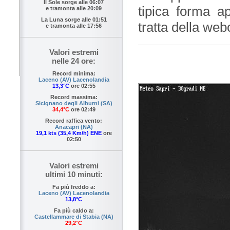
Il Sole sorge alle
06:07
tipica forma a
e tramonta alle
20:09
La Luna sorge alle
01:51
tratta della we
e tramonta alle
17:56
Valori estremi
nelle 24 ore:
Record minima:
Laceno (AV) Lacenolandia
13,3°C
ore 02:55
Record massima:
Sicignano degli Alburni (SA)
34,4°C
ore 02:49
Record raffica vento:
Anacapri (NA)
19,1 kts (35,4 Km/h) ENE
ore
02:50
Valori estremi
ultimi 10 minuti:
Fa più freddo a:
Laceno (AV) Lacenolandia
13,8°C
Fa più caldo a:
Castellammare di Stabia (NA)
29,2°C