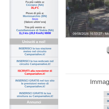
Fa più caldo a:
Cicciano (NA)
35,4°C
Piove di più a:
Montesarchio (BN)
3mm
(Valore ultim'ora)
Tira più vento a:
Castellammare di Stabia (NA)
11,3 kts (20,9 Km/h) NNW
Unisciti a noi!
INSERISCI la tua stazione
meteo nel circuito
Campanialive.it!
INSERISCI la tua webcam nel
circuito Campanialive.it!
ISCRIVITI alla newsletter di
Campanialive.it!
Immagi
INSERISCI GRATIS nel tuo sito
le previsioni meteo di
Campanialive.it!
INSERISCI GRATIS la tua
0
struttura su Campanialive.it!
0
Annunci
1