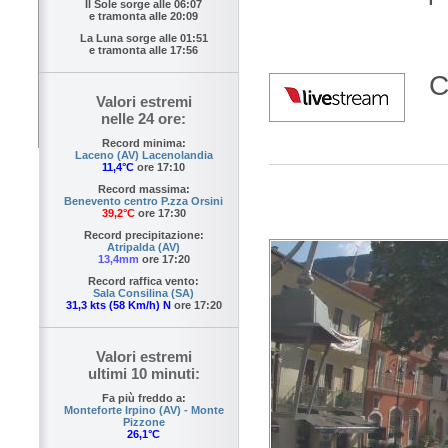
Il Sole sorge alle
06:07
e tramonta alle
20:09
La Luna sorge alle
01:51
e tramonta alle
17:56
C
Valori estremi
nelle 24 ore:
Record minima:
Laceno (AV) Lacenolandia
11,4°C
ore 17:10
Record massima:
Benevento centro P.zza Orsini
39,2°C
ore 17:30
Record precipitazione:
Atripalda (AV)
13,4mm
ore 17:20
Record raffica vento:
Sala Consilina (SA)
31,3 kts (58 Km/h) N
ore 17:20
Valori estremi
ultimi 10 minuti:
Fa più freddo a:
Monteforte Irpino (AV) - Monte
Pizzone
26,1°C