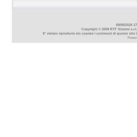
09/08/2026 17
Copyright © 2009 RTF Sistemi s.r.l.
E' vietato riprodurre e/o copiare i contenuti di questo sito
Power