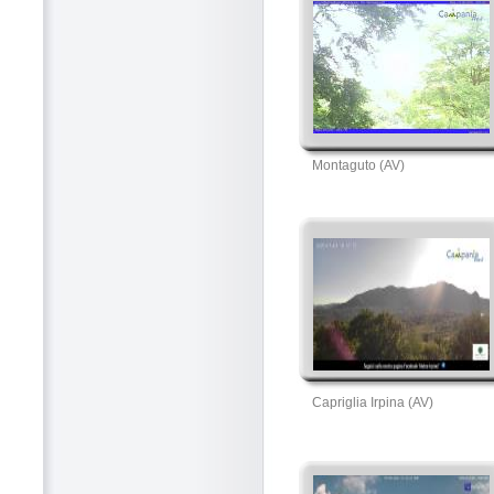
Montaguto (AV)
Capriglia Irpina (AV)