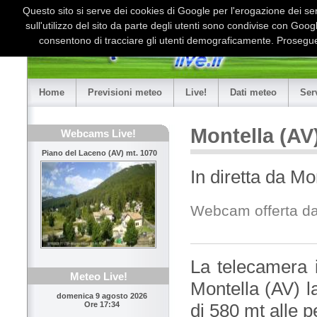
Questo sito si serve dei cookies di Google per l'erogazione dei serv
sull'utilizzo del sito da parte degli utenti sono condivise con Goo
consentono di tracciare gli utenti demograficamente. Proseguen
Home
Previsioni meteo
Live!
Dati meteo
Ser
Montella (AV
Webcams Live!
Piano del Laceno (AV) mt. 1070
In diretta da Mo
Webcam offerta d
La telecamera i
Meteo Live!
Montella (AV) l
domenica 9 agosto 2026
di 580 mt alle p
Ore 17:34