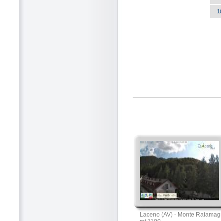
1
Laceno (AV) - Monte Raiamag