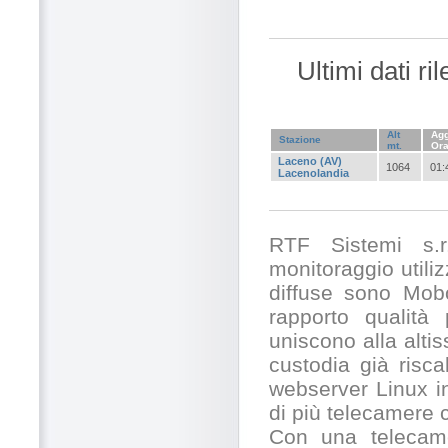
Ultimi dati r
Alt
Agg
Stazione
mt.
Or
Laceno (AV)
1064
01:
Lacenolandia
RTF Sistemi s.r.
monitoraggio utili
diffuse sono Mobo
rapporto qualità
uniscono alla alti
custodia già risc
webserver Linux in
di più telecamere
Con una telecamer