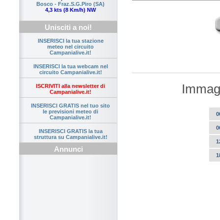
Bosco - Fraz.S.G.Piro (SA)
4,3 kts (8 Km/h) NW
Unisciti a noi!
INSERISCI la tua stazione
meteo nel circuito
Campanialive.it!
INSERISCI la tua webcam nel
circuito Campanialive.it!
Immagi
ISCRIVITI alla newsletter di
Campanialive.it!
INSERISCI GRATIS nel tuo sito
le previsioni meteo di
0
Campanialive.it!
0
INSERISCI GRATIS la tua
struttura su Campanialive.it!
1
Annunci
1