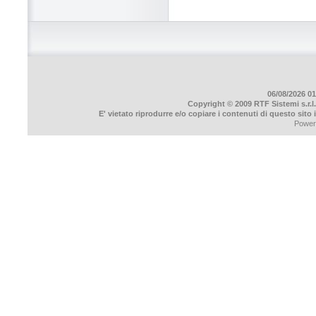
06/08/2026 01
Copyright © 2009 RTF Sistemi s.r.l.
E' vietato riprodurre e/o copiare i contenuti di questo sito
Power