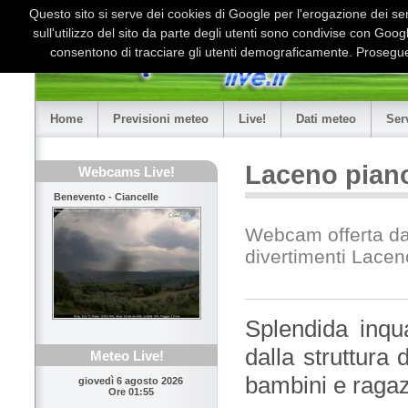
Questo sito si serve dei cookies di Google per l'erogazione dei serv
sull'utilizzo del sito da parte degli utenti sono condivise con Goo
consentono di tracciare gli utenti demograficamente. Proseguen
Home
Previsioni meteo
Live!
Dati meteo
Ser
Laceno pian
Webcams Live!
Benevento - Ciancelle
Webcam offerta da
divertimenti Lacen
Splendida inqua
dalla struttura
Meteo Live!
bambini e ragazz
giovedì 6 agosto 2026
Ore 01:55