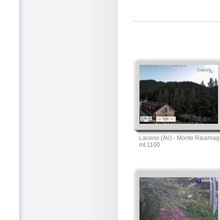
Laceno (AV) - Monte Raiamag
mt.1100