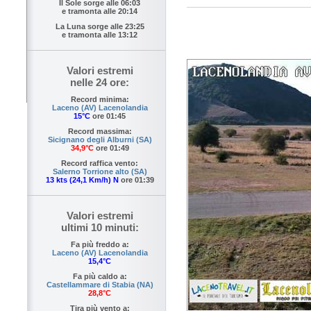
Il Sole sorge alle
06:03
e tramonta alle
20:14
La Luna sorge alle
23:25
e tramonta alle
13:12
Valori estremi
nelle 24 ore:
Record minima:
Laceno (AV) Lacenolandia
15°C
ore 01:45
Record massima:
Sicignano degli Alburni (SA)
34,9°C
ore 01:49
Record raffica vento:
Salerno Torrione alto (SA)
13 kts (24,1 Km/h) N
ore 01:39
Valori estremi
ultimi 10 minuti:
Fa più freddo a:
Laceno (AV) Lacenolandia
15,4°C
Fa più caldo a:
Castellammare di Stabia (NA)
28,8°C
Tira più vento a: