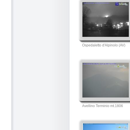
Ospedaletto d'Alpinolo (AV)
Avellino Terminio mt.1806