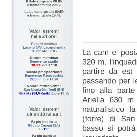
Il Sole sorge alle
06:05
e tramonta alle
20:12
La Luna sorge alle
00:50
e tramonta alle
15:41
Valori estremi
nelle 24 ore:
Record minima:
Laceno (AV) Lacenolandia
La cam e' posi
11,2°C
ore 17:05
Record massima:
320 m, l'inquad
Benevento stadio
38,8°C
ore 17:10
partire da es
Record precipitazione:
Benevento Pacevecchia
passando per l
22,6mm
ore 17:20
Record raffica vento:
fino alla part
San Nicola Manfredi (BN)
45,7 kts (84,6 Km/h) E
ore 16:55
Ariella 630 m 
naturalistico l
Valori estremi
ultimi 10 minuti:
(forre) di Sa
Fa più freddo a:
Rifugio Cervati (SA)
basso si potrà
15,1°C
Fa più caldo a: