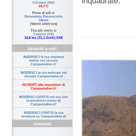
inquadrate.
Cicciano (NA)
34,7°C
Piove di più a:
Benevento Pacevecchia
16mm
(Valore ultim'ora)
Tira più vento a:
Caiazzo (CE)
16,8 kts (31,1 Km/h) ESE
Unisciti a noi!
INSERISCI la tua stazione
meteo nel circuito
Campanialive.it!
INSERISCI la tua webcam nel
circuito Campanialive.it!
ISCRIVITI alla newsletter di
Campanialive.it!
INSERISCI GRATIS nel tuo sito
le previsioni meteo di
Campanialive.it!
INSERISCI GRATIS la tua
struttura su Campanialive.it!
Annunci