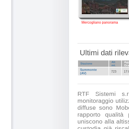
Mercogliano panorama
Ultimi dati ril
Alt
Agg
Stazione
mt.
Or
Summonte
723
17:
(AV)
RTF Sistemi s.r.
monitoraggio utili
diffuse sono Mobo
rapporto qualità
uniscono alla alti
custodia già risc