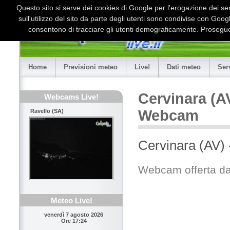
Questo sito si serve dei cookies di Google per l'erogazione dei serv
sull'utilizzo del sito da parte degli utenti sono condivise con Goo
consentono di tracciare gli utenti demograficamente. Proseguen
Home
Previsioni meteo
Live!
Dati meteo
Ser
Cervinara (AV
Webcams Live!
Webcam
Ravello (SA)
Cervinara (AV) 
Webcam offerta da
Meteo Live!
venerdì 7 agosto 2026
Ore 17:24