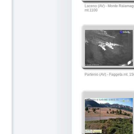
Laceno (AV) - Monte Raiamag
mt.1100
Partenio (AV) - Faggeta mt. 1