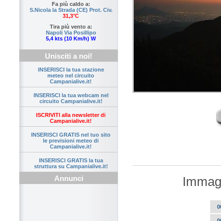
Fa più caldo a:
S.Nicola la Strada (CE) Prot. Civ.
31,3°C
Tira più vento a:
Napoli Via Posillipo
5,4 kts (10 Km/h) W
Unisciti a noi!
INSERISCI la tua stazione
meteo nel circuito
Campanialive.it!
INSERISCI la tua webcam nel
circuito Campanialive.it!
ISCRIVITI alla newsletter di
Campanialive.it!
INSERISCI GRATIS nel tuo sito
le previsioni meteo di
Campanialive.it!
INSERISCI GRATIS la tua
struttura su Campanialive.it!
Annunci
Immagi
0
0