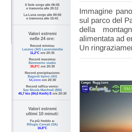
Il Sole sorge alle
06:05
e tramonta alle
20:12
Immagine pano
La Luna sorge alle
00:50
sul parco del Pa
e tramonta alle
15:41
della monta
Valori estremi
alimentata ad e
nelle 24 ore:
Un ringraziamen
Record minima:
Laceno (AV) Lacenolandia
11,2°C
ore 20:35
Record massima:
Benevento stadio
38,8°C
ore 20:30
Record precipitazione:
Bagnoli Irpino (AV)
54,1mm
ore 20:30
Record raffica vento:
San Nicola Manfredi (BN)
45,7 kts (84,6 Km/h) E
ore 20:30
Valori estremi
ultimi 10 minuti:
Fa più freddo a:
Rifugio Cervati (SA)
16,8°C