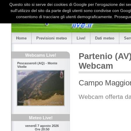
Questo sito si serve dei cookies di Google per l'erogazione dei serv
sull'utilizzo del sito da parte degli utenti sono condivise con Goo
consentono di tracciare gli utenti demograficamente. Proseguen
Home
Previsioni meteo
Live!
Dati meteo
Ser
Partenio (AV
Webcams Live!
Webcam
Pescasseroli (AQ) - Monte
Vitelle
Campo Maggior
Webcam offerta 
Meteo Live!
venerdì 7 agosto 2026
Ore 20:50