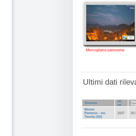
Mercogliano panorama
Ultimi dati rile
Alt
Agg
Stazione
mt.
Or
Monte
Partenio - mt.
1507
20:
Tavola (AV)