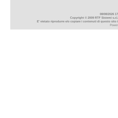
08/08/2026 17
Copyright © 2009 RTF Sistemi s.r.l.
E' vietato riprodurre e/o copiare i contenuti di questo sito
Power