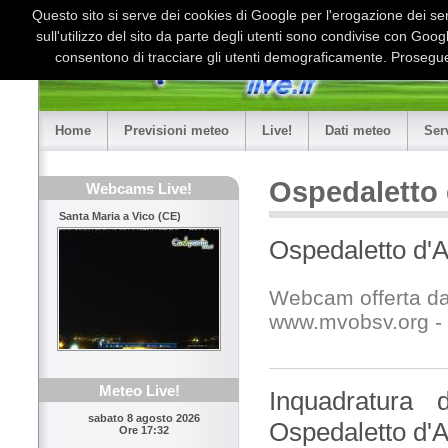
Questo sito si serve dei cookies di Google per l'erogazione dei serv
sull'utilizzo del sito da parte degli utenti sono condivise con Goo
consentono di tracciare gli utenti demograficamente. Proseguen
Home
Previsioni meteo
Live!
Dati meteo
Ser
Ospedaletto 
Webcams Live!
Santa Maria a Vico (CE)
Ospedaletto d'A
Webcam offerta da
www.mvobsv.org - 
Meteo Live!
Inquadratura 
sabato 8 agosto 2026
Ospedaletto d'A
Ore 17:32