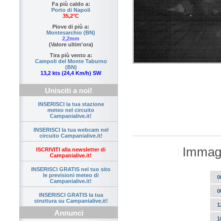
Fa più caldo a:
Porto di Napoli
35,2°C
Piove di più a:
Montesarchio (BN)
2,2mm
(Valore ultim'ora)
Tira più vento a:
Campoli del Monte Taburno
(BN)
13,2 kts (24,4 Km/h) SW
Unisciti a noi!
INSERISCI la tua stazione
meteo nel circuito
Campanialive.it!
INSERISCI la tua webcam nel
circuito Campanialive.it!
Immagi
ISCRIVITI alla newsletter di
Campanialive.it!
INSERISCI GRATIS nel tuo sito
le previsioni meteo di
0
Campanialive.it!
0
INSERISCI GRATIS la tua
struttura su Campanialive.it!
1
Annunci
1