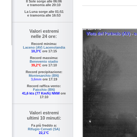
Il Sole sorge alle
06:06
e tramonta alle
20:10
La Luna sorge alle
01:51
e tramonta alle
16:53
Valori estremi
nelle 24 ore:
Record minima:
Laceno (AV) Lacenolandia
10,3°C
ore 17:15
Record massima:
Benevento stadio
39,2°C
ore 17:10
Record precipitazione:
Montesarchio (BN)
3,6mm
ore 17:19
Record raffica vento:
Faicchio (BN)
41,6 kts (77 Km/h) NNW
ore
17:10
Valori estremi
ultimi 10 minuti:
Fa più freddo a:
Rifugio Cervati (SA)
22,1°C