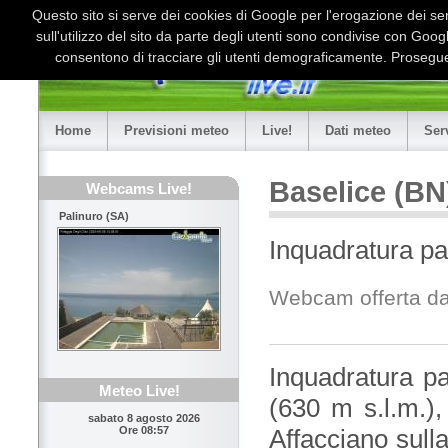
Questo sito si serve dei cookies di Google per l'erogazione dei serv
sull'utilizzo del sito da parte degli utenti sono condivise con Goo
consentono di tracciare gli utenti demograficamente. Proseguen
Home
Previsioni meteo
Live!
Dati meteo
Ser
Baselice (BN
Webcams Live!
Palinuro (SA)
Inquadratura p
Webcam offerta da
Inquadratura p
Meteo Live!
(630 m s.l.m.),
sabato 8 agosto 2026
Affacciano sull
Ore 08:57