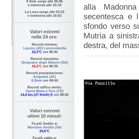
Il Sole sorge alle
06:06
alla Madonna
e tramonta alle
20:10
La Luna sorge alle
01:51
secentesca e l
e tramonta alle
16:53
sfondo verso su
Valori estremi
Mutria a sinist
nelle 24 ore:
destra, del mas
Record minima:
Laceno (AV) Lacenolandia
10,3°C
ore 08:40
Record massima:
Sicignano degli Alburni (SA)
34,2°C
ore 08:39
Record precipitazione:
Atripalda (AV)
0,3mm
ore 08:40
Record raffica vento:
Santa Maria a Vico (CE)
14,6 kts (27 Km/h) E
ore 08:50
Valori estremi
ultimi 10 minuti:
Fa più freddo a:
Montano Antilia (SA)
20,6°C
Fa più caldo a: