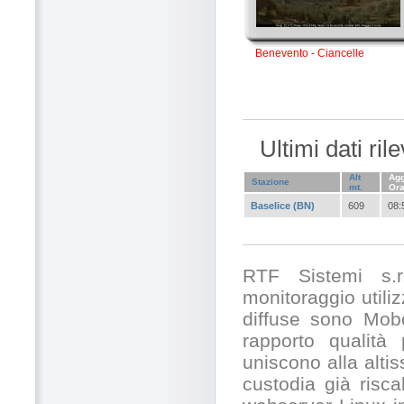
Benevento - Ciancelle
Ultimi dati ri
Alt
Agg
Stazione
mt.
Or
Baselice (BN)
609
08:
RTF Sistemi s.r.
monitoraggio utili
diffuse sono Mobo
rapporto qualità
uniscono alla alti
custodia già risc