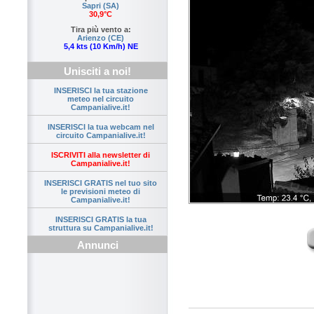
Sapri (SA)
30,9°C
Tira più vento a:
Arienzo (CE)
5,4 kts (10 Km/h) NE
Unisciti a noi!
INSERISCI la tua stazione
meteo nel circuito
Campanialive.it!
INSERISCI la tua webcam nel
circuito Campanialive.it!
ISCRIVITI alla newsletter di
Campanialive.it!
INSERISCI GRATIS nel tuo sito
le previsioni meteo di
Campanialive.it!
INSERISCI GRATIS la tua
struttura su Campanialive.it!
Annunci